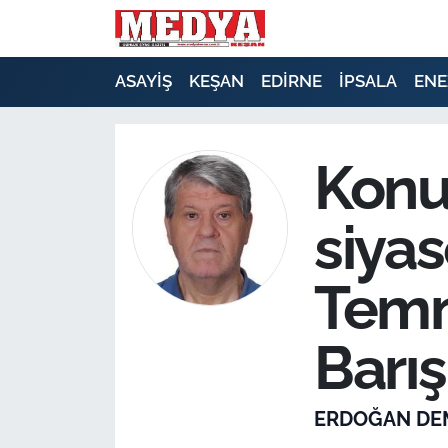
KEŞAN
ASAYİŞ
KEŞAN
EDİRNE
İPSALA
ENE
E-GAZETE
Konu
ASAYİŞ
siyas
SİYASET
GÜNDEM
Temm
EKONOMİ
Barış
SAĞLIK
ERDOĞAN DE
EĞİTİM