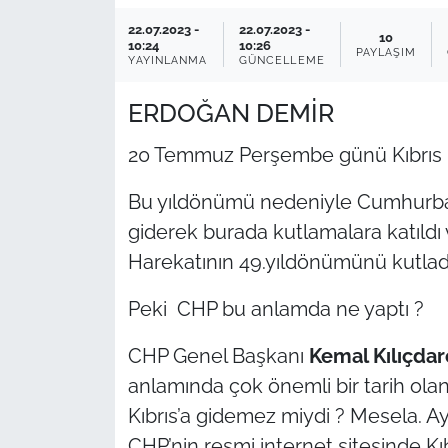
22.07.2023 -
22.07.2023 -
TARIM VE HAYVANCILIK
10
10:24
10:26
PAYLAŞIM
YAYINLANMA
GÜNCELLEME
KÜLTÜR SANAT
ERDOĞAN DEMİR
RESMİ İLAN
20 Temmuz Perşembe günü Kıbrıs Ba
SPOR
Bu yıldönümü nedeniyle Cumhurbaş
giderek burada kutlamalara katıldı v
YAŞAM
Harekatının 49.yıldönümünü kutlad
EDİRNE
Peki CHP bu anlamda ne yaptı ?
TEKİRDAĞ
CHP Genel Başkanı
Kemal Kılıçdar
anlamında çok önemli bir tarih olan
KIRKLARELİ
Kıbrıs’a gidemez miydi ? Mesela. Ay
ÇANAKKALE
CHP’nin resmi internet sitesinde Kıbr