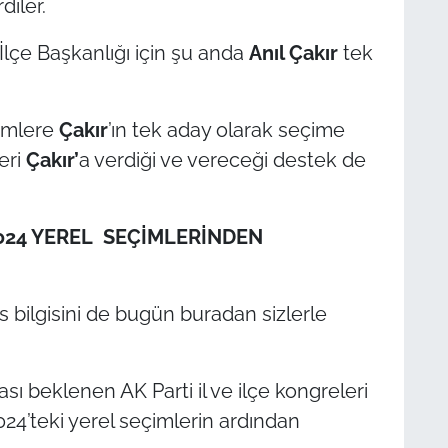
diler.
İlçe Başkanlığı için şu anda
Anıl Çakır
tek
çimlere
Çakır
’ın tek aday olarak seçime
eri
Çakır’
a verdiği ve vereceği destek de
2024 YEREL SEÇİMLERİNDEN
ulis bilgisini de bugün buradan sizlerle
ı beklenen AK Parti il ve ilçe kongreleri
024’teki yerel seçimlerin ardından