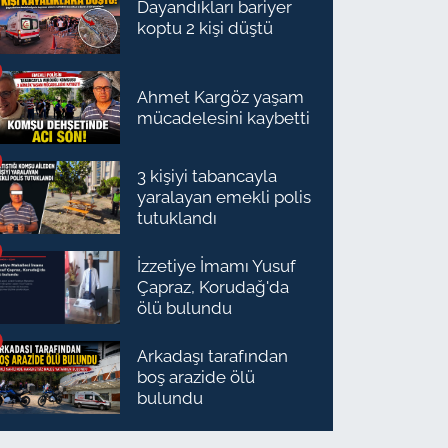
Dayandıkları bariyer
koptu 2 kişi düştü
Ahmet Kargöz yaşam
mücadelesini kaybetti
3 kişiyi tabancayla
yaralayan emekli polis
tutuklandı
İzzetiye İmamı Yusuf
Çapraz, Korudağ'da
ölü bulundu
Arkadaşı tarafından
boş arazide ölü
bulundu