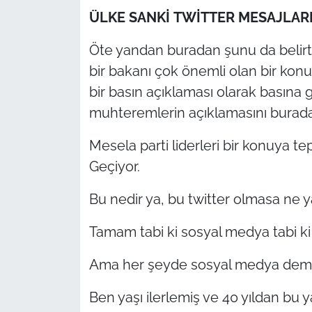
İş Dünyası
ÜLKE SANKİ TWİTTER MESAJLARI
Bilim Teknoloji
Öte yandan buradan şunu da belir
bir bakanı çok önemli olan bir kon
English News
bir basın açıklaması olarak basına
Canlı Maç
muhteremlerin açıklamasını burada
Mesela parti liderleri bir konuya t
Finans
Geçiyor.
Genel-A
Bu nedir ya, bu twitter olmasa ne 
Gündem-Eğitim
Tamam tabi ki sosyal medya tabi ki
Ama her şeyde sosyal medya demek
Ben yaşı ilerlemiş ve 40 yıldan bu y