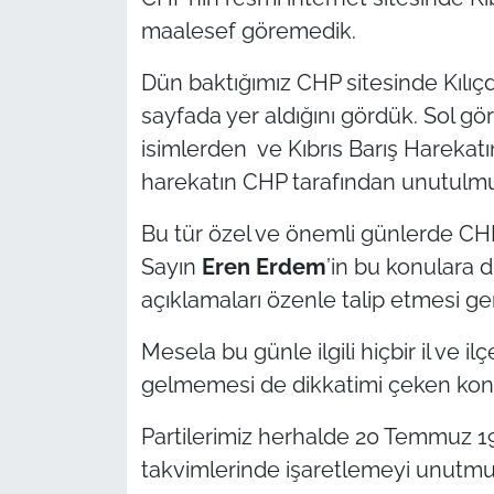
maalesef göremedik.
TÜRKİYE
Dün baktığımız CHP sitesinde Kılıçd
Bölge
sayfada yer aldığını gördük. Sol 
isimlerden ve Kıbrıs Barış Harekatı
Güvenlik
harekatın CHP tarafından unutul
Genel
Bu tür özel ve önemli günlerde CH
Sayın
Eren Erdem
’in bu konulara d
Politika
açıklamaları özenle talip etmesi ger
Flaş Haber
Mesela bu günle ilgili hiçbir il ve 
gelmemesi de dikkatimi çeken konu
Dış Haberler
Partilerimiz herhalde 20 Temmuz 19
Magazin
takvimlerinde işaretlemeyi unutmuş