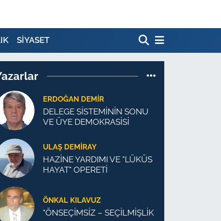
IK
SİYASET
Yazarlar
ERDOĞAN DEMIR
DELEGE SİSTEMİNİN SONU
VE ÜYE DEMOKRASİSİ
ULAŞ DEMİRAY
HAZİNE YARDIMI VE "LÜKÜS
HAYAT" OPERETİ
ÖNKAL KILAVUZ
"ÖNSEÇİMSİZ – SEÇİLMİŞLİK