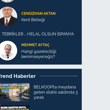
CENGİZHAN AKTAN
Kent Belleği
TEBRİKLER … HELAL OLSUN İSPANYA
MEHMET AYTAÇ
Hangi gazeteciliği
benimseyeceğiz?
Trend Haberler
BELKOOP’ta meydana
gelen silahlı saldırıda 3
yaralı