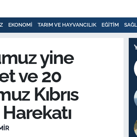
Z
EKONOMİ
TARIM VE HAYVANCILIK
EĞİTİM
SAĞL
muz yine
et ve 20
uz Kıbrıs
 Harekatı
MIR