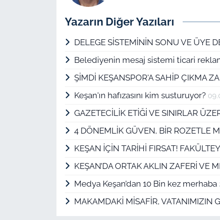
Yazarın Diğer Yazıları
DELEGE SİSTEMİNİN SONU VE ÜYE 
Belediyenin mesaj sistemi ticari rekla
ŞİMDİ KEŞANSPOR'A SAHİP ÇIKMA Z
Keşan'ın hafızasını kim susturuyor?
09.
GAZETECİLİK ETİĞİ VE SINIRLAR ÜZE
4 DÖNEMLİK GÜVEN, BİR ROZETLE Mİ
KEŞAN İÇİN TARİHİ FIRSAT! FAKÜLT
KEŞAN’DA ORTAK AKLIN ZAFERİ VE M
Medya Keşan’dan 10 Bin kez merhaba
MAKAMDAKİ MİSAFİR, VATANIMIZIN G