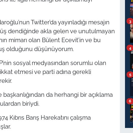
3
aroğlu’nun Twitter’da yayınladığı mesajın
görüş dendiğinde akla gelen ve unutulmayan
nın mimarı olan Bülent Ecevit’in ve bu
4
muş olduğunu düşünüyorum.
P’nin sosyal medyasından sorumlu olan
ikkat etmesi ve parti adına gerekli
5
ekir.
ilçe başkanlığından da herhangi bir açıklama
6
lardan biriydi.
74 Kıbrıs Barış Harekatını çalışma
lar.