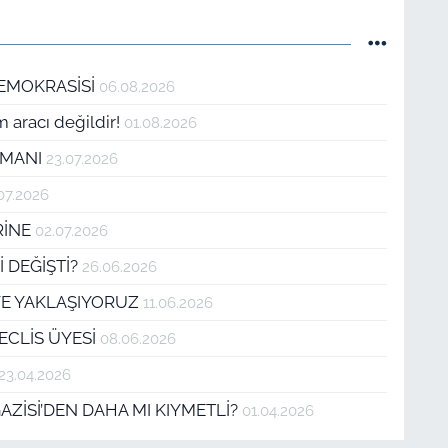
DEMOKRASİSİ
06.08.2026
m aracı değildir!
01.08.2026
AMANI
23.07.2026
07.2026
RİNE
02.07.2026
 DEĞİŞTİ?
26.06.2026
EYE YAKLAŞIYORUZ
11.06.2026
ECLİS ÜYESİ
08.06.2026
23.04.2026
AZİSİ’DEN DAHA MI KIYMETLİ?
01.04.2026