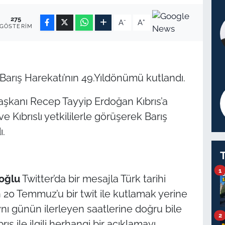
275
-
+
A
A
GÖSTERIM
rış Harekatı’nın 49.Yıldönümü kutlandı.
kanı Recep Tayyip Erdoğan Kıbrıs’a
e Kıbrıslı yetkililerle görüşerek Barış
ı.
1
oğlu
Twitter’da bir mesajla Türk tarihi
 20 Temmuz’u bir twit ile kutlamak yerine
nı günün ilerleyen saatlerine doğru bile
2
ıs ile ilgili herhangi bir açıklamayı