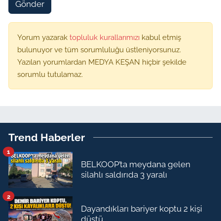
Gönder
Yorum yazarak
topluluk kurallarımızı
kabul etmiş
bulunuyor ve tüm sorumluluğu üstleniyorsunuz.
Yazılan yorumlardan MEDYA KEŞAN hiçbir şekilde
sorumlu tutulamaz.
Trend Haberler
1
BELKOOP’ta meydana gelen
silahlı saldırıda 3 yaralı
2
Dayandıkları bariyer koptu 2 kişi
düştü