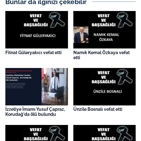
Bunlar da ilginizi çekebilir
İş Dünyası
Bilim Teknoloji
English News
Canlı Maç
Fitnat Güleryakıcı vefat etti
Namık Kemal Özkaya vefat
etti
Finans
Genel-A
Gündem-Eğitim
İzzetiye İmamı Yusuf Çapraz,
Ünzile Bosnalı vefat etti
Korudağ'da ölü bulundu