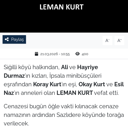
TARIM VE HAYVANCILIK
KÜLTÜR SANAT
RESMİ İLAN
Paylaş
-
+
A
A
SPOR
21.03.2026 - 10:55
400
Siğilli köyü halkından,
Ali
ve
Hayriye
YAŞAM
Durmaz
’ın kızları, İpsala minibüsçüleri
EDİRNE
eşrafından
Koray Kurt
’ın eşi,
Okay Kurt
ve
Esil
Naz
’ın anneleri olan
LEMAN KURT
vefat etti.
TEKİRDAĞ
Cenazesi bugün öğle vakti kılınacak cenaze
KIRKLARELİ
namazının ardından Sazlıdere köyünde torağa
verilecek.
ÇANAKKALE