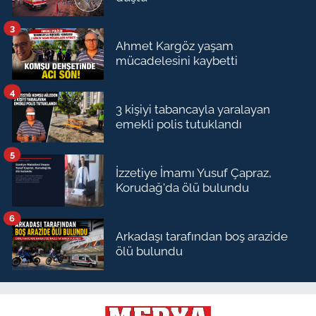
3
Ahmet Kargöz yaşam
mücadelesini kaybetti
4
3 kişiyi tabancayla yaralayan
emekli polis tutuklandı
5
İzzetiye İmamı Yusuf Çapraz,
Korudağ'da ölü bulundu
6
Arkadaşı tarafından boş arazide
ölü bulundu