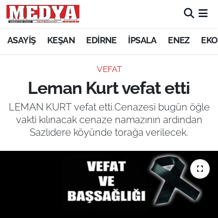
KEŞAN
ASAYİŞ
KEŞAN
EDİRNE
İPSALA
ENEZ
EKO
E-GAZETE
VEFAT
Leman Kurt vefat etti
ASAYİŞ
LEMAN KURT vefat etti.Cenazesi bugün öğle
SİYASET
vakti kılınacak cenaze namazının ardından
Sazlıdere köyünde torağa verilecek.
GÜNDEM
EKONOMİ
SAĞLIK
EĞİTİM