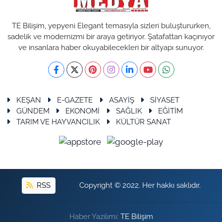
TE Bilişim, yepyeni Elegant temasıyla sizleri buluştururken,
sadelik ve modernizmi bir araya getiriyor. Şatafattan kaçınıyor
ve insanlara haber okuyabilecekleri bir altyapı sunuyor.
KEŞAN
E-GAZETE
ASAYİŞ
SİYASET
GÜNDEM
EKONOMİ
SAĞLIK
EĞİTİM
TARIM VE HAYVANCILIK
KÜLTÜR SANAT
RSS
Copyright © 2022. Her hakkı saklıdır.
Haber Yazılımı:
TE Bilişim