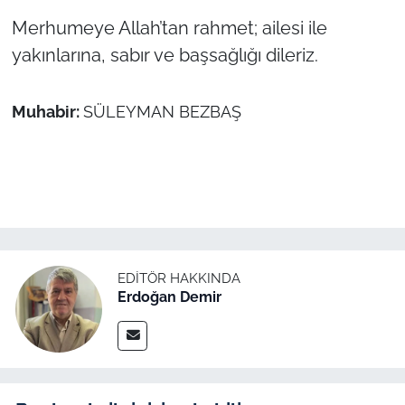
Merhumeye Allah’tan rahmet; ailesi ile
TÜRKİYE
yakınlarına, sabır ve başsağlığı dileriz.
Bölge
Muhabir:
SÜLEYMAN BEZBAŞ
Güvenlik
Genel
Politika
Flaş Haber
EDITÖR HAKKINDA
Erdoğan Demir
Dış Haberler
Magazin