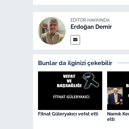
İş Dünyası
Bilim Teknoloji
EDITÖR HAKKINDA
Erdoğan Demir
English News
Canlı Maç
Finans
Bunlar da ilginizi çekebilir
Genel-A
Gündem-Eğitim
Fitnat Güleryakıcı vefat etti
Namık Ke
etti