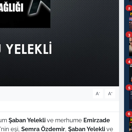
2
3
4
5
-
+
A
A
6
hum
Şaban Yelekli
ve merhume
Emirzade
’nin eşi,
Semra Özdemir
,
Şaban Yelekli
ve