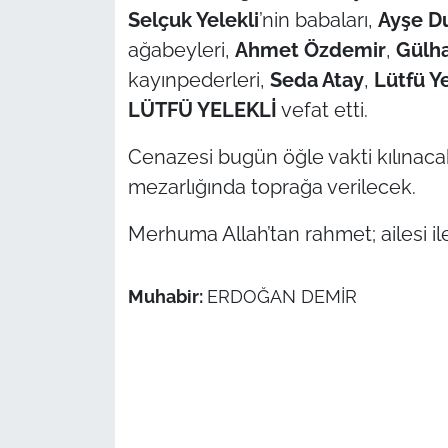
Selçuk Yelekli
’nin babaları,
Ayşe 
TÜRKİYE
ağabeyleri,
Ahmet Özdemir
,
Gülha
kayınpederleri,
Seda Atay
,
Lütfü Ye
Bölge
LÜTFÜ YELEKLİ
vefat etti.
Güvenlik
Cenazesi bugün öğle vakti kılınac
mezarlığında toprağa verilecek.
Genel
Merhuma Allah’tan rahmet; ailesi ile 
Politika
Muhabir:
ERDOĞAN DEMİR
Flaş Haber
Dış Haberler
Magazin