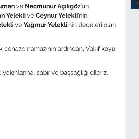
Duman
ve
Necmunur Açıkgöz
’ün
n Yelekli
ve
Ceynur Yelekli
’nin
lekli
ve
Yağmur Yelekli
’nin dedeleri olan
ak cenaze namazının ardından, Vakıf köyü
yakınlarına, sabır ve başsağlığı dileriz.