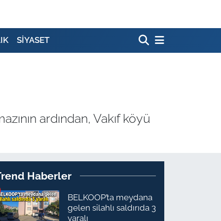
IK
SİYASET
mazının ardından, Vakıf köyü
Trend Haberler
BELKOOP’ta meydana
gelen silahlı saldırıda 3
yaralı