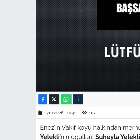
TARIM VE HAYVANCILIK
KÜLTÜR SANAT
RESMİ İLAN
SPOR
YAŞAM
EDİRNE
TEKİRDAĞ
27.01.2026 - 10:41
107
KIRKLARELİ
Enez’in Vakıf köyü halkından mer
Yelekli
’nin oğulları,
Süheyla Yelekli
ÇANAKKALE