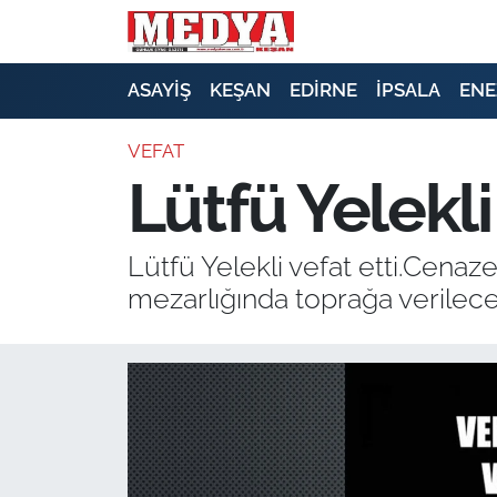
KEŞAN
ASAYİŞ
KEŞAN
EDİRNE
İPSALA
ENE
E-GAZETE
VEFAT
Lütfü Yelekli
ASAYİŞ
SİYASET
Lütfü Yelekli vefat etti.Cenaz
mezarlığında toprağa verilece
GÜNDEM
EKONOMİ
SAĞLIK
EĞİTİM