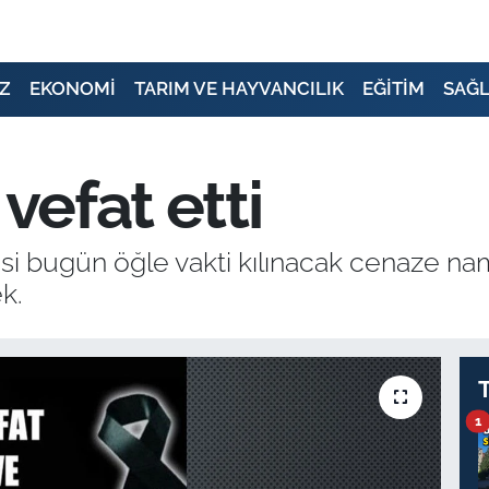
Z
EKONOMİ
TARIM VE HAYVANCILIK
EĞİTİM
SAĞL
 vefat etti
esi bugün öğle vakti kılınacak cenaze na
k.
1