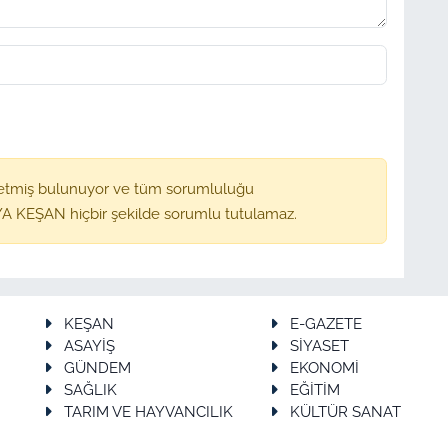
etmiş bulunuyor ve tüm sorumluluğu
A KEŞAN hiçbir şekilde sorumlu tutulamaz.
KEŞAN
E-GAZETE
ASAYİŞ
SİYASET
GÜNDEM
EKONOMİ
SAĞLIK
EĞİTİM
TARIM VE HAYVANCILIK
KÜLTÜR SANAT