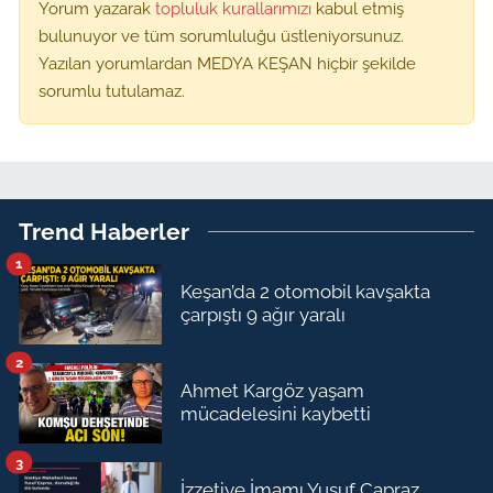
Yorum yazarak
topluluk kurallarımızı
kabul etmiş
bulunuyor ve tüm sorumluluğu üstleniyorsunuz.
Yazılan yorumlardan MEDYA KEŞAN hiçbir şekilde
sorumlu tutulamaz.
Trend Haberler
1
Keşan’da 2 otomobil kavşakta
çarpıştı 9 ağır yaralı
2
Ahmet Kargöz yaşam
mücadelesini kaybetti
3
İzzetiye İmamı Yusuf Çapraz,