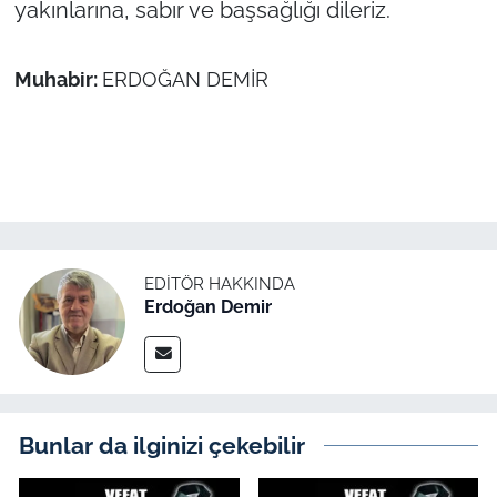
yakınlarına, sabır ve başsağlığı dileriz.
TÜRKİYE
Muhabir:
ERDOĞAN DEMİR
Bölge
Güvenlik
Genel
Politika
EDITÖR HAKKINDA
Erdoğan Demir
Flaş Haber
Dış Haberler
Bunlar da ilginizi çekebilir
Magazin