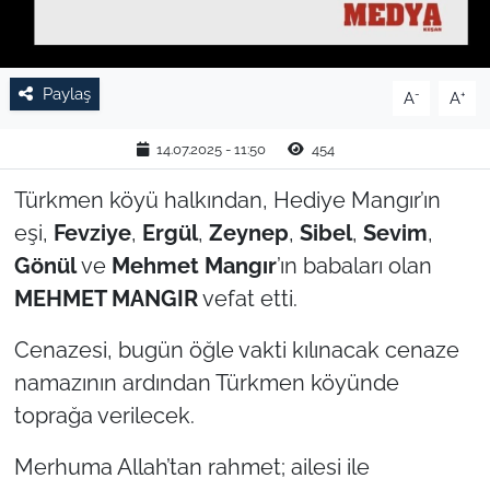
TARIM VE HAYVANCILIK
Paylaş
KÜLTÜR SANAT
-
+
A
A
RESMİ İLAN
14.07.2025 - 11:50
454
Türkmen köyü halkından, Hediye Mangır’ın
SPOR
eşi,
Fevziye
,
Ergül
,
Zeynep
,
Sibel
,
Sevim
,
YAŞAM
Gönül
ve
Mehmet Mangır
’ın babaları olan
MEHMET MANGIR
vefat etti.
EDİRNE
Cenazesi, bugün öğle vakti kılınacak cenaze
TEKİRDAĞ
namazının ardından Türkmen köyünde
toprağa verilecek.
KIRKLARELİ
Merhuma Allah’tan rahmet; ailesi ile
ÇANAKKALE