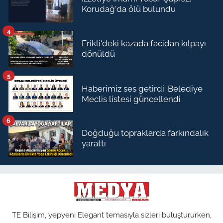
Korudağ'da ölü bulundu
4
Erikli'deki kazada facidan kılpayı
dönüldü
5
Haberimiz ses getirdi: Belediye
Meclis listesi güncellendi
6
Doğduğu topraklarda farkındalık
yarattı
TE Bilişim, yepyeni Elegant temasıyla sizleri buluştururken,