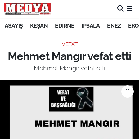
KEŞAN
ASAYİŞ
KEŞAN
EDİRNE
İPSALA
ENEZ
EKO
E-GAZETE
VEFAT
Mehmet Mangır vefat etti
ASAYİŞ
Mehmet Mangır vefat etti
SİYASET
GÜNDEM
EKONOMİ
SAĞLIK
EĞİTİM