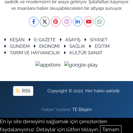
sadelik ve modernizmi bir araya getiriyor. Şatafattan kaçınıyor
ve insanlara haber okuyabilecekleri bir altyapı sunuyor.
KEŞAN
E-GAZETE
ASAYİŞ
SİYASET
GÜNDEM
EKONOMİ
SAĞLIK
EĞİTİM
TARIM VE HAYVANCILIK
KÜLTÜR SANAT
RSS
Copyright © 2022. Her hakkı saklıdır.
Haber Yazılımı:
TE Bilişim
En iyi site deneyimi sağlamak için çerezlerden
faydalanıyoruz. Detaylar için lütfen tıklayın.
Tamam