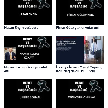
İş Dünyası
Bilim Teknoloji
English News
Hasan Engin vefat etti
Fitnat Güleryakıcı vefat etti
Canlı Maç
Finans
Genel-A
Namık Kemal Özkaya vefat
İzzetiye İmamı Yusuf Çapraz,
etti
Korudağ'da ölü bulundu
Gündem-Eğitim