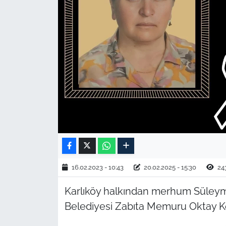
TARIM VE HAYVANCILIK
KÜLTÜR SANAT
RESMİ İLAN
SPOR
YAŞAM
EDİRNE
16.02.2023 - 10:43
20.02.2025 - 15:30
24
TEKİRDAĞ
Karlıköy halkından merhum Süleyma
KIRKLARELİ
Belediyesi Zabıta Memuru Oktay Kes
ÇANAKKALE