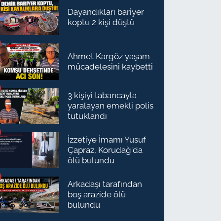
Dayandıkları bariyer
koptu 2 kişi düştü
Ahmet Kargöz yaşam
mücadelesini kaybetti
3 kişiyi tabancayla
yaralayan emekli polis
tutuklandı
İzzetiye İmamı Yusuf
Çapraz, Korudağ'da
ölü bulundu
Arkadaşı tarafından
boş arazide ölü
bulundu