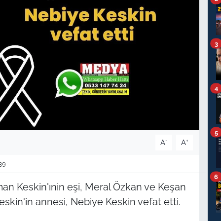
3
4
5
-
+
A
A
39
6
n Keskin'ınin eşi, Meral Özkan ve Keşan
kin'in annesi, Nebiye Keskin vefat etti.