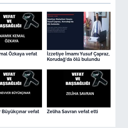
mal Özkaya vefat
İzzetiye İmamı Yusuf Çapraz,
Korudağ'da ölü bulundu
 Büyükçınar vefat
Zeliha Savran vefat etti