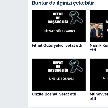
İş Dünyası
Bunlar da ilginizi çekebilir
Bilim Teknoloji
English News
Canlı Maç
Fitnat Güleryakıcı vefat etti
Namık Ke
etti
Finans
Genel-A
Gündem-Eğitim
Ünzile Bosnalı vefat etti
Münevver
etti