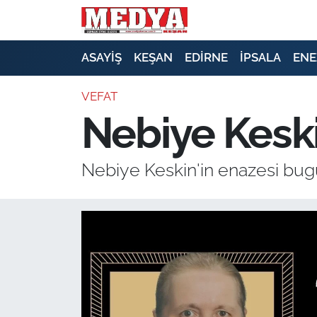
KEŞAN
ASAYİŞ
KEŞAN
EDİRNE
İPSALA
ENE
E-GAZETE
VEFAT
Nebiye Keski
ASAYİŞ
SİYASET
Nebiye Keskin'in enazesi bug
GÜNDEM
EKONOMİ
SAĞLIK
EĞİTİM