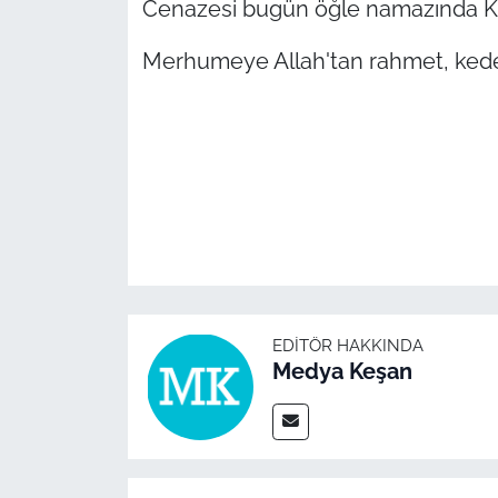
Cenazesi bugün öğle namazında Ka
TÜRKİYE
Merhumeye Allah'tan rahmet, kederli
Bölge
Güvenlik
Genel
Politika
Flaş Haber
EDITÖR HAKKINDA
Medya Keşan
Dış Haberler
Magazin