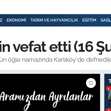
Z
EKONOMİ
TARIM VE HAYVANCILIK
EĞİTİM
SAĞL
n vefat etti (16 Ş
ün öğle namazında Karlıköy'de defnedil
1
2