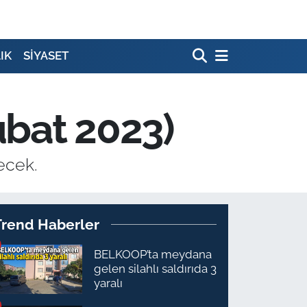
IK
SİYASET
ubat 2023)
ecek.
Trend Haberler
BELKOOP’ta meydana
gelen silahlı saldırıda 3
yaralı