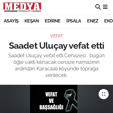
KEŞAN
ASAYİŞ
KEŞAN
EDİRNE
İPSALA
ENEZ
EKO
E-GAZETE
VEFAT
Saadet Uluçay vefat etti
ASAYİŞ
Saadet Uluçay vefat etti.Cenazesi , bugün
SİYASET
öğle vakti kılınacak cenaze namazının
ardından Karacaali köyünde toprağa
GÜNDEM
verilecek.
EKONOMİ
SAĞLIK
EĞİTİM