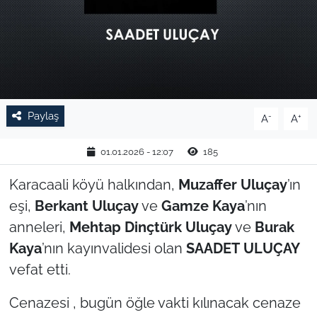
TARIM VE HAYVANCILIK
KÜLTÜR SANAT
RESMİ İLAN
Paylaş
-
+
A
A
SPOR
01.01.2026 - 12:07
185
YAŞAM
Karacaali köyü halkından,
Muzaffer Uluçay
’ın
eşi,
Berkant Uluçay
ve
Gamze Kaya
’nın
EDİRNE
anneleri,
Mehtap Dinçtürk Uluçay
ve
Burak
TEKİRDAĞ
Kaya
’nın kayınvalidesi olan
SAADET
ULUÇAY
vefat etti.
KIRKLARELİ
Cenazesi , bugün öğle vakti kılınacak cenaze
ÇANAKKALE