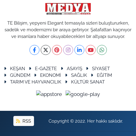
TE Bilişim, yepyeni Elegant temasıyla sizleri buluştururken,
sadelik ve modernizmi bir araya getiriyor. Şatafattan kaçınıyor
ve insanlara haber okuyabilecekleri bir altyapı sunuyor.
KEŞAN
E-GAZETE
ASAYİŞ
SİYASET
GÜNDEM
EKONOMİ
SAĞLIK
EĞİTİM
TARIM VE HAYVANCILIK
KÜLTÜR SANAT
RSS
Copyright © 2022. Her hakkı saklıdır.