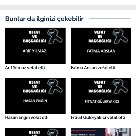
İş Dünyası
Bilim Teknoloji
Bunlar da ilginizi çekebilir
English News
Canlı Maç
Finans
Arif Yılmaz vefat etti
Fatma Arslan vefat etti
Genel-A
Gündem-Eğitim
Hasan Engin vefat etti
Fitnat Güleryakıcı vefat etti