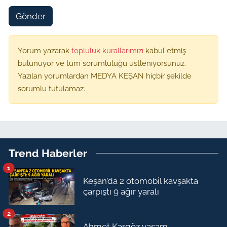
Gönder
Yorum yazarak
topluluk kurallarımızı
kabul etmiş
bulunuyor ve tüm sorumluluğu üstleniyorsunuz.
Yazılan yorumlardan MEDYA KEŞAN hiçbir şekilde
sorumlu tutulamaz.
Trend Haberler
1
Keşan’da 2 otomobil kavşakta
çarpıştı 9 ağır yaralı
2
Ahmet Kargöz yaşam