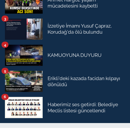
mücadelesini kaybetti
3
İzzetiye İmamı Yusuf Çapraz,
Korudağ'da ölü bulundu
4
KAMUOYUNA DUYURU
5
Erikli'deki kazada facidan kılpayı
dönüldü
6
Haberimiz ses getirdi: Belediye
Meclis listesi güncellendi