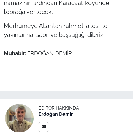
namazının ardından Karacaali köyünde
toprağa verilecek.
TÜRKİYE
Merhumeye Allah’tan rahmet; ailesi ile
Bölge
yakınlarına, sabır ve başsağlığı dileriz.
Güvenlik
Muhabir:
ERDOĞAN DEMİR
Genel
Politika
Flaş Haber
Dış Haberler
EDITÖR HAKKINDA
Erdoğan Demir
Magazin