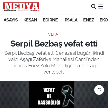
KEŞAN
ASAYİŞ
KEŞAN
EDİRNE
İPSALA
ENEZ
EKO
E-GAZETE
VEFAT
Serpil Bezbaş vefat etti
ASAYİŞ
Serpil Bezbaş vefat etti.Cenazesi bugün ikindi
SİYASET
vakti Aşağı Zaferiye Mahallesi Camii’nden
alınarak Enez Yolu Mezarlığı’nda toprağa
GÜNDEM
verilecek.
EKONOMİ
SAĞLIK
EĞİTİM