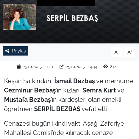
TARIM VE HAYVANCILIK
KÜLTÜR SANAT
RESMİ İLAN
Paylaş
-
+
A
A
SPOR
25.10.2025 - 11:21
25.10.2025 - 14:44
814
YAŞAM
Keşan halkından,
İsmail Bezbaş
ve merhume
Cezminur Bezbaş
’ın kızları,
Semra Kurt
ve
EDİRNE
Mustafa Bezbaş
’ın kardeşleri olan emekli
TEKİRDAĞ
öğretmen
SERPİL BEZBAŞ
vefat etti.
KIRKLARELİ
Cenazesi bugün ikindi vakti Aşağı Zaferiye
Mahallesi Camisi’nde kılınacak cenaze
ÇANAKKALE