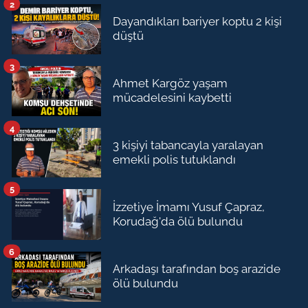
2
Dayandıkları bariyer koptu 2 kişi
düştü
3
Ahmet Kargöz yaşam
mücadelesini kaybetti
4
3 kişiyi tabancayla yaralayan
emekli polis tutuklandı
5
İzzetiye İmamı Yusuf Çapraz,
Korudağ'da ölü bulundu
6
Arkadaşı tarafından boş arazide
ölü bulundu