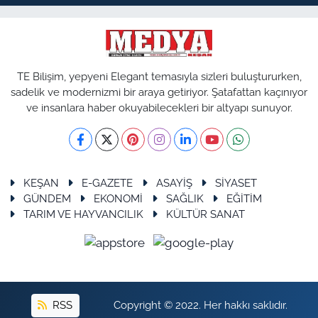
TE Bilişim, yepyeni Elegant temasıyla sizleri buluştururken,
sadelik ve modernizmi bir araya getiriyor. Şatafattan kaçınıyor
ve insanlara haber okuyabilecekleri bir altyapı sunuyor.
KEŞAN
E-GAZETE
ASAYİŞ
SİYASET
GÜNDEM
EKONOMİ
SAĞLIK
EĞİTİM
TARIM VE HAYVANCILIK
KÜLTÜR SANAT
RSS
Copyright © 2022. Her hakkı saklıdır.