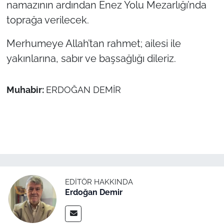
namazının ardından Enez Yolu Mezarlığı’nda
toprağa verilecek.
TÜRKİYE
Merhumeye Allah’tan rahmet; ailesi ile
Bölge
yakınlarına, sabır ve başsağlığı dileriz.
Güvenlik
Muhabir:
ERDOĞAN DEMİR
Genel
Politika
Flaş Haber
Dış Haberler
EDITÖR HAKKINDA
Erdoğan Demir
Magazin