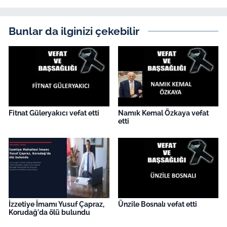
İş Dünyası
Bilim Teknoloji
Bunlar da ilginizi çekebilir
English News
Canlı Maç
Finans
Fitnat Güleryakıcı vefat etti
Namık Kemal Özkaya vefat
etti
Genel-A
Gündem-Eğitim
İzzetiye İmamı Yusuf Çapraz,
Ünzile Bosnalı vefat etti
Korudağ'da ölü bulundu