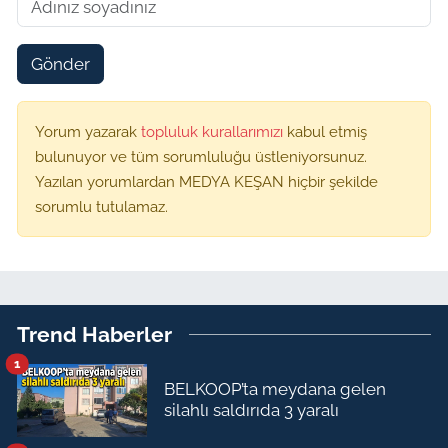
Gönder
Yorum yazarak
topluluk kurallarımızı
kabul etmiş
bulunuyor ve tüm sorumluluğu üstleniyorsunuz.
Yazılan yorumlardan MEDYA KEŞAN hiçbir şekilde
sorumlu tutulamaz.
Trend Haberler
1
BELKOOP’ta meydana gelen
silahlı saldırıda 3 yaralı