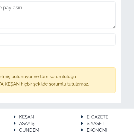
etmiş bulunuyor ve tüm sorumluluğu
A KEŞAN hiçbir şekilde sorumlu tutulamaz.
KEŞAN
E-GAZETE
ASAYİŞ
SİYASET
GÜNDEM
EKONOMİ