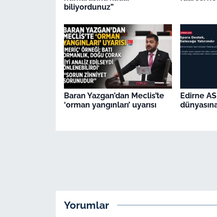
biliyordunuz”
Baran Yazgan’dan Meclis’te
Edirne AS
‘orman yangınları’ uyarısı
dünyasına
Yorumlar