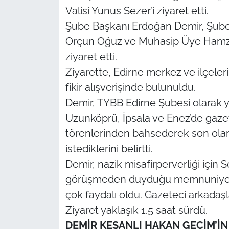
Valisi Yunus Sezer’i ziyaret etti.
TÜRKİYE
Şube Başkanı Erdoğan Demir, Şube
Orçun Oğuz ve Muhasip Üye Hamza 
Bölge
ziyaret etti.
Ziyarette, Edirne merkez ve ilçeleri 
Güvenlik
fikir alışverişinde bulunuldu.
Demir, TYBB Edirne Şubesi olarak ya
Genel
Uzunköprü, İpsala ve Enez’de gazete
Politika
törenlerinden bahsederek son olar
istediklerini belirtti.
Flaş Haber
Demir, nazik misafirperverliği için 
görüşmeden duyduğu memnuniyeti d
Dış Haberler
çok faydalı oldu. Gazeteci arkadaş
Magazin
Ziyaret yaklaşık 1.5 saat sürdü.
DEMİR KEŞANLI HAKAN GEÇİM’İN