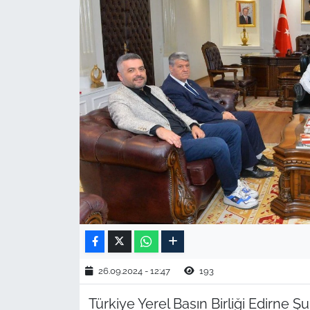
TARIM VE HAYVANCILIK
KÜLTÜR SANAT
RESMİ İLAN
SPOR
YAŞAM
EDİRNE
TEKİRDAĞ
KIRKLARELİ
26.09.2024 - 12:47
193
Türkiye Yerel Basın Birliği Edirne 
ÇANAKKALE