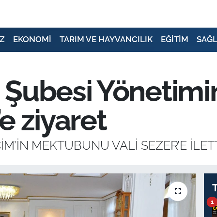
Z
EKONOMİ
TARIM VE HAYVANCILIK
EĞİTİM
SAĞL
 Şubesi Yönetimi
e ziyaret
M’İN MEKTUBUNU VALİ SEZER’E İLET
1