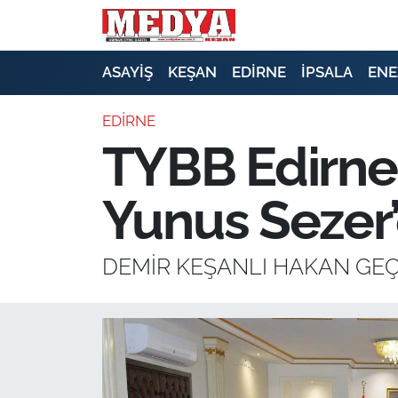
KEŞAN
ASAYİŞ
KEŞAN
EDİRNE
İPSALA
ENE
E-GAZETE
EDİRNE
TYBB Edirne
ASAYİŞ
Yunus Sezer’
SİYASET
GÜNDEM
DEMİR KEŞANLI HAKAN GEÇİ
EKONOMİ
SAĞLIK
EĞİTİM