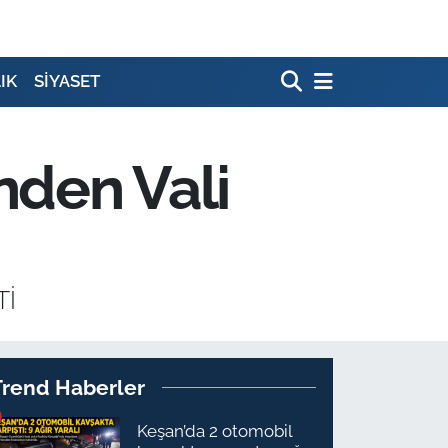
IK
SİYASET
nden Vali
Tİ
Trend Haberler
Keşan’da 2 otomobil