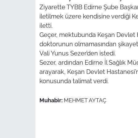
İş Dünyası
Ziyarette TYBB Edirne Şube Başkan
iletilmek üzere kendisine verdiği
Bilim Teknoloji
iletti.
English News
Geçer, mektubunda Keşan Devlet 
doktorunun olmamasından şikayetçi
Canlı Maç
Vali Yunus Sezer’den istedi.
Sezer, ardından Edirne İl Sağlık Mü
Finans
arayarak, Keşan Devlet Hastanesi
konusunda talimat verdi.
Genel-A
Gündem-Eğitim
Muhabir:
MEHMET AYTAÇ