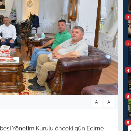
2
3
4
5
-
+
A
A
6
Şubesi Yönetim Kurulu önceki gün Edirne