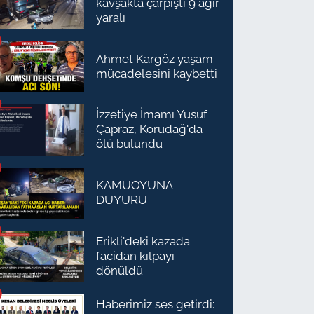
kavşakta çarpıştı 9 ağır
yaralı
Ahmet Kargöz yaşam
mücadelesini kaybetti
İzzetiye İmamı Yusuf
Çapraz, Korudağ'da
ölü bulundu
KAMUOYUNA
DUYURU
Erikli'deki kazada
facidan kılpayı
dönüldü
Haberimiz ses getirdi: