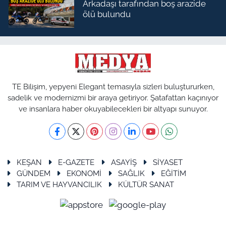
Arkadaşı tarafından boş arazide
ölü bulundu
TE Bilişim, yepyeni Elegant temasıyla sizleri buluştururken,
sadelik ve modernizmi bir araya getiriyor. Şatafattan kaçınıyor
ve insanlara haber okuyabilecekleri bir altyapı sunuyor.
KEŞAN
E-GAZETE
ASAYİŞ
SİYASET
GÜNDEM
EKONOMİ
SAĞLIK
EĞİTİM
TARIM VE HAYVANCILIK
KÜLTÜR SANAT