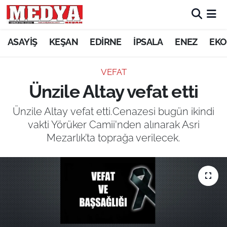
KEŞAN
ASAYİŞ
KEŞAN
EDİRNE
İPSALA
ENEZ
EKO
E-GAZETE
VEFAT
Ünzile Altay vefat etti
ASAYİŞ
Ünzile Altay vefat etti.Cenazesi bugün ikindi
SİYASET
vakti Yörüker Camii'nden alınarak Asri
Mezarlık’ta toprağa verilecek.
GÜNDEM
EKONOMİ
SAĞLIK
EĞİTİM