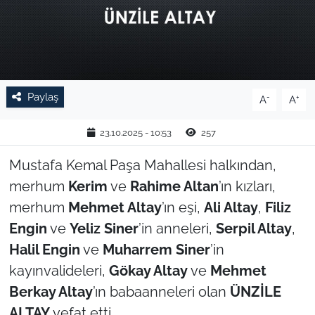
TARIM VE HAYVANCILIK
KÜLTÜR SANAT
RESMİ İLAN
Paylaş
-
+
A
A
SPOR
23.10.2025 - 10:53
257
Mustafa Kemal Paşa Mahallesi halkından,
YAŞAM
merhum
Kerim
ve
Rahime Altan
’ın kızları,
EDİRNE
merhum
Mehmet Altay
’ın eşi,
Ali Altay
,
Filiz
Engin
ve
Yeliz Siner
’in anneleri,
Serpil Altay
,
TEKİRDAĞ
Halil Engin
ve
Muharrem Siner
’in
kayınvalideleri,
Gökay Altay
ve
Mehmet
KIRKLARELİ
Berkay Altay
’ın babaanneleri olan
ÜNZİLE
ALTAY
vefat etti.
ÇANAKKALE