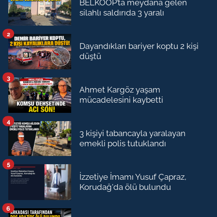
BELKOOP’ta meydana gelen
silahlı saldırıda 3 yaralı
2
Dayandıkları bariyer koptu 2 kişi
düştü
3
Ahmet Kargöz yaşam
mücadelesini kaybetti
4
3 kişiyi tabancayla yaralayan
emekli polis tutuklandı
5
İzzetiye İmamı Yusuf Çapraz,
Korudağ'da ölü bulundu
6