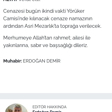
Cenazesi bugün ikindi vakti Yörüker
TÜRKİYE
Camisi’nde kılınacak cenaze namazının
Bölge
ardından Asri Mezarlık’ta toprağa verilecek.
Merhumeye Allah’tan rahmet; ailesi ile
Güvenlik
yakınlarına, sabır ve başsağlığı dileriz.
Genel
Muhabir:
ERDOĞAN DEMİR
Politika
Flaş Haber
Dış Haberler
Magazin
EDITÖR HAKKINDA