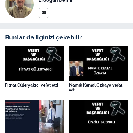
Erdoğan Demir
İş Dünyası
Bilim Teknoloji
English News
Bunlar da ilginizi çekebilir
Canlı Maç
Finans
Genel-A
Fitnat Güleryakıcı vefat etti
Namık Kemal Özkaya vefat
etti
Gündem-Eğitim