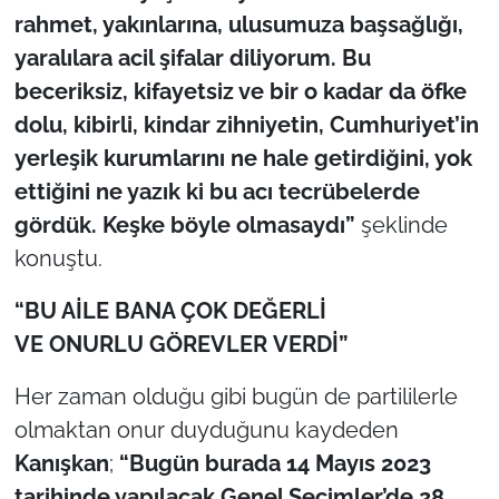
rahmet, yakınlarına, ulusumuza başsağlığı,
yaralılara acil şifalar diliyorum. Bu
beceriksiz, kifayetsiz ve bir o kadar da öfke
dolu, kibirli, kindar zihniyetin, Cumhuriyet’in
yerleşik kurumlarını ne hale getirdiğini, yok
ettiğini ne yazık ki bu acı tecrübelerde
gördük. Keşke böyle olmasaydı”
şeklinde
konuştu.
“BU AİLE BANA ÇOK DEĞERLİ
VE ONURLU GÖREVLER VERDİ”
Her zaman olduğu gibi bugün de partililerle
olmaktan onur duyduğunu kaydeden
Kanışkan
;
“Bugün burada 14 Mayıs 2023
tarihinde yapılacak Genel Seçimler’de 28.