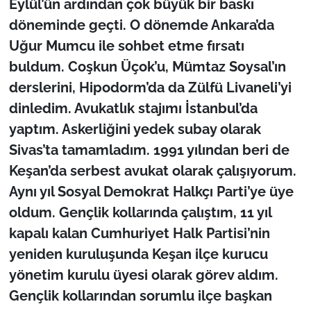
Eylül’ün ardından çok büyük bir baskı
döneminde geçti. O dönemde Ankara’da
Uğur Mumcu ile sohbet etme fırsatı
buldum. Coşkun Üçok’u, Mümtaz Soysal’ın
derslerini, Hipodorm’da da Zülfü Livaneli’yi
dinledim. Avukatlık stajımı İstanbul’da
yaptım. Askerliğini yedek subay olarak
Sivas’ta tamamladım. 1991 yılından beri de
Keşan’da serbest avukat olarak çalışıyorum.
Aynı yıl Sosyal Demokrat Halkçı Parti’ye üye
oldum. Gençlik kollarında çalıştım, 11 yıl
kapalı kalan Cumhuriyet Halk Partisi’nin
yeniden kuruluşunda Keşan ilçe kurucu
yönetim kurulu üyesi olarak görev aldım.
Gençlik kollarından sorumlu ilçe başkan