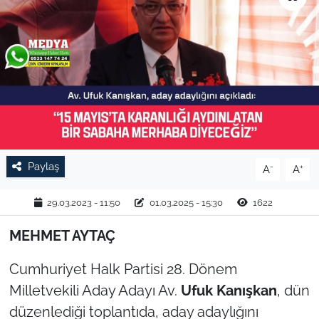
TARIM VE HAYVANCILIK
KÜLTÜR SANAT
RESMİ İLAN
SPOR
Paylaş
-
+
A
A
YAŞAM
29.03.2023 - 11:50
01.03.2025 - 15:30
1622
EDİRNE
MEHMET AYTAÇ
TEKİRDAĞ
Cumhuriyet Halk Partisi 28. Dönem
KIRKLARELİ
Milletvekili Aday Adayı Av.
Ufuk Kanışkan
, dün
düzenlediği toplantıda, aday adaylığını
ÇANAKKALE