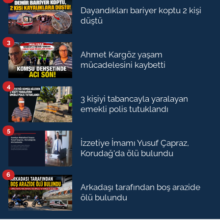
Dayandıkları bariyer koptu 2 kişi
düştü
3
Ahmet Kargöz yaşam
mücadelesini kaybetti
4
3 kişiyi tabancayla yaralayan
emekli polis tutuklandı
5
İzzetiye İmamı Yusuf Çapraz,
Korudağ'da ölü bulundu
6
Arkadaşı tarafından boş arazide
ölü bulundu