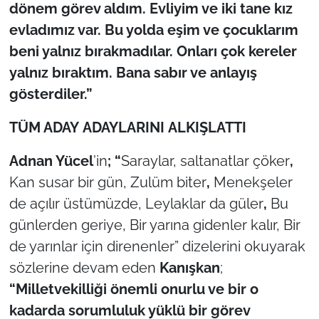
dönem görev aldım. Evliyim ve iki tane kız
evladımız var. Bu yolda eşim ve çocuklarım
beni yalnız bırakmadılar. Onları çok kereler
yalnız bıraktım. Bana sabır ve anlayış
gösterdiler.”
TÜM ADAY ADAYLARINI ALKIŞLATTI
Adnan Yücel
’in
;
“
Saraylar, saltanatlar çöker
,
Kan susar bir gün,
Zulüm biter
,
Menekşeler
de açılır üstümüzde,
Leylaklar da güler
,
Bu
günlerden geriye,
Bir yarına gidenler kalır, Bir
de yarınlar için direnenler”
dizelerini okuyarak
sözlerine devam eden
Kanışkan
;
“Milletvekilliği önemli onurlu ve bir o
kadarda sorumluluk yüklü bir görev