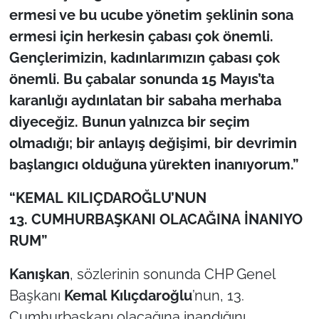
ermesi ve bu ucube yönetim şeklinin sona
ermesi için herkesin çabası çok önemli.
Gençlerimizin, kadınlarımızın çabası çok
önemli. Bu çabalar sonunda 15 Mayıs’ta
karanlığı aydınlatan bir sabaha merhaba
diyeceğiz. Bunun yalnızca bir seçim
olmadığı; bir anlayış değişimi, bir devrimin
başlangıcı olduğuna yürekten inanıyorum.”
“KEMAL KILIÇDAROĞLU’NUN
13. CUMHURBAŞKANI OLACAĞINA İNANIYO
RUM”
Kanışkan
, sözlerinin sonunda CHP Genel
Başkanı
Kemal
Kılıçdaroğlu
’nun, 13.
Cumhurbaşkanı olacağına inandığını