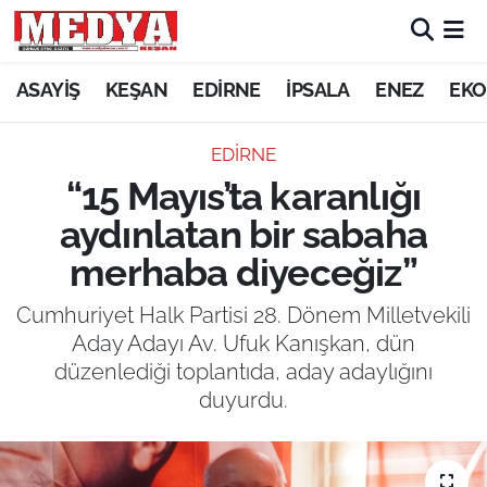
KEŞAN
ASAYİŞ
KEŞAN
EDİRNE
İPSALA
ENEZ
EKO
E-GAZETE
EDİRNE
“15 Mayıs’ta karanlığı
ASAYİŞ
aydınlatan bir sabaha
SİYASET
merhaba diyeceğiz”
GÜNDEM
Cumhuriyet Halk Partisi 28. Dönem Milletvekili
Aday Adayı Av. Ufuk Kanışkan, dün
EKONOMİ
düzenlediği toplantıda, aday adaylığını
duyurdu.
SAĞLIK
EĞİTİM