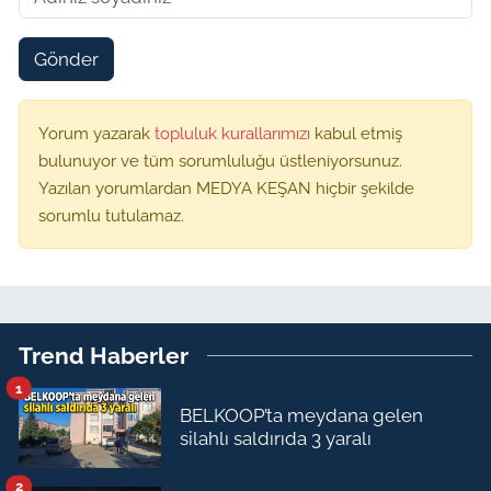
Gönder
Yorum yazarak
topluluk kurallarımızı
kabul etmiş
bulunuyor ve tüm sorumluluğu üstleniyorsunuz.
Yazılan yorumlardan MEDYA KEŞAN hiçbir şekilde
sorumlu tutulamaz.
Trend Haberler
1
BELKOOP’ta meydana gelen
silahlı saldırıda 3 yaralı
2