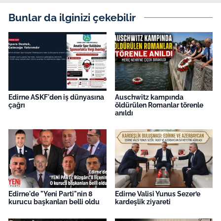
Bunlar da ilginizi çekebilir
Edirne ASKF'den iş dünyasına
Auschwitz kampında
çağrı
öldürülen Romanlar törenle
anıldı
Edirne'de "Yeni Parti"nin 8
Edirne Valisi Yunus Sezer’e
kurucu başkanları belli oldu
kardeşlik ziyareti