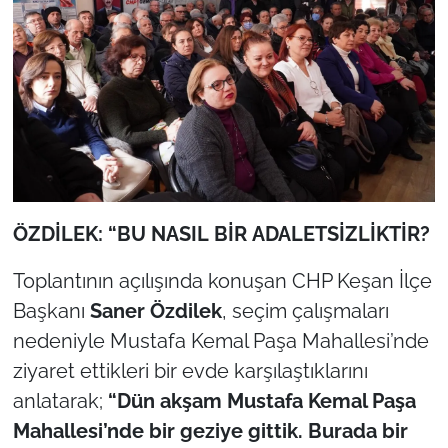
İş Dünyası
Bilim Teknoloji
English News
Canlı Maç
Finans
ÖZDİLEK: “BU NASIL BİR ADALETSİZLİKTİR?
Genel-A
Toplantının açılışında konuşan CHP Keşan İlçe
Başkanı
Saner Özdilek
, seçim çalışmaları
Gündem-Eğitim
nedeniyle Mustafa Kemal Paşa Mahallesi’nde
ziyaret ettikleri bir evde karşılaştıklarını
anlatarak;
“Dün akşam Mustafa Kemal Paşa
Mahallesi’nde bir geziye gittik. Burada bir