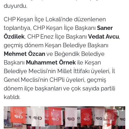
duyurdu.
TÜRKİYE
CHP Keşan İlçe Lokali’nde düzenlenen
toplantıya, CHP Keşan İlçe Başkanı
Saner
Bölge
Özdilek
, CHP Enez İlçe Başkanı
Vedat Avcu
,
Güvenlik
geçmiş dönem Keşan Belediye Başkanı
Mehmet Özcan
ve Beğendik Belediye
Genel
Başkanı
Muhammet Örnek
ile Keşan
Belediye Meclisi’nin Millet İttifakı üyeleri, İl
Politika
Genel Meclisi’nin CHP’li üyeleri, geçmiş
Flaş Haber
dönem ilçe başkanları ve çok sayıda partili
katıldı.
Dış Haberler
Magazin