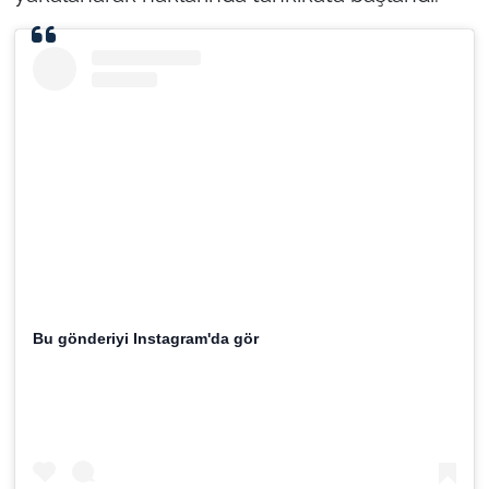
İş Dünyası
Bilim Teknoloji
English News
Canlı Maç
Finans
Genel-A
Bu gönderiyi Instagram'da gör
Gündem-Eğitim