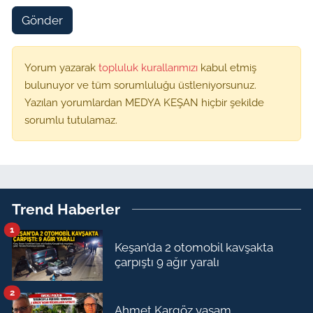
Gönder
Yorum yazarak
topluluk kurallarımızı
kabul etmiş
bulunuyor ve tüm sorumluluğu üstleniyorsunuz.
Yazılan yorumlardan MEDYA KEŞAN hiçbir şekilde
sorumlu tutulamaz.
Trend Haberler
1
Keşan’da 2 otomobil kavşakta
çarpıştı 9 ağır yaralı
2
Ahmet Kargöz yaşam