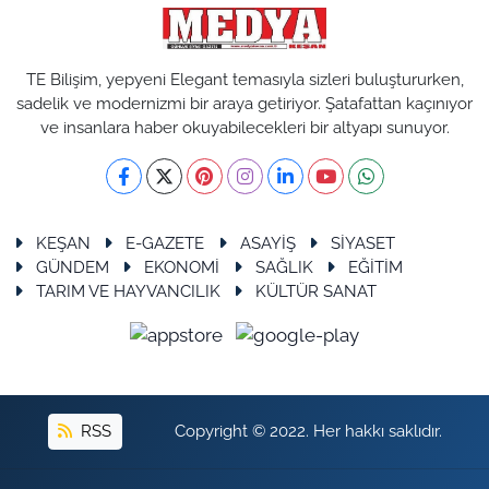
TE Bilişim, yepyeni Elegant temasıyla sizleri buluştururken,
sadelik ve modernizmi bir araya getiriyor. Şatafattan kaçınıyor
ve insanlara haber okuyabilecekleri bir altyapı sunuyor.
KEŞAN
E-GAZETE
ASAYİŞ
SİYASET
GÜNDEM
EKONOMİ
SAĞLIK
EĞİTİM
TARIM VE HAYVANCILIK
KÜLTÜR SANAT
RSS
Copyright © 2022. Her hakkı saklıdır.