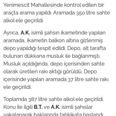
Yenimescit Mahallesinde kontrol edilen bir
araçta arama yapıldı. Aramada 350 litre sahte
TÜRKİYE
alkol ele geçirildi.
Bölge
Ayrıca,
A.K.
isimli şahsın ikametinde yapılan
Güvenlik
aramada, ikametin balkon altına gizlenmiş
depo yapıldığı tespit edildi. Depo, alt tarafta
Genel
bulunan dükkana musluk ile bağlanmıştı.
Musluk açıldığında, depo içerisinden sahte
Politika
olarak üretilen rakı aktığı görüldü. Depo
Flaş Haber
içerisinde yapılan aramada 37 litre sahte rakı
ele geçirildi.
Dış Haberler
Toplamda 387 litre sahte alkol ele geçirildi.
Magazin
Konu ile ilgili
B.T.
ve
A.K.
isimli şahıslar
yakalanarak haklarında tahkikata başlandı.