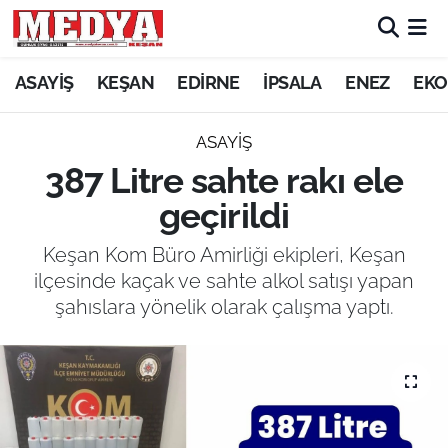
KEŞAN
ASAYİŞ
KEŞAN
EDİRNE
İPSALA
ENEZ
EKO
E-GAZETE
ASAYİŞ
387 Litre sahte rakı ele
ASAYİŞ
geçirildi
SİYASET
Keşan Kom Büro Amirliği ekipleri, Keşan
ilçesinde kaçak ve sahte alkol satışı yapan
GÜNDEM
şahıslara yönelik olarak çalışma yaptı.
EKONOMİ
SAĞLIK
EĞİTİM