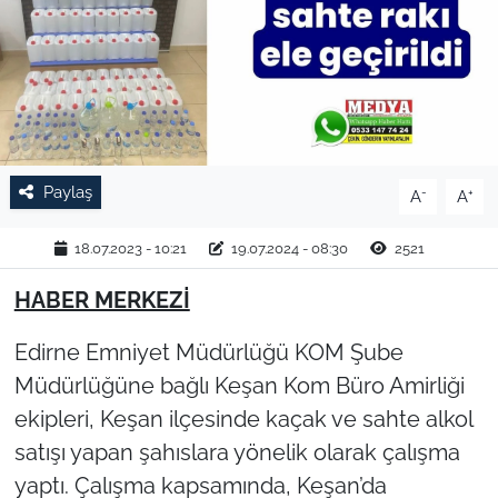
TARIM VE HAYVANCILIK
KÜLTÜR SANAT
RESMİ İLAN
Paylaş
-
+
A
A
SPOR
18.07.2023 - 10:21
19.07.2024 - 08:30
2521
YAŞAM
HABER MERKEZİ
EDİRNE
Edirne Emniyet Müdürlüğü KOM Şube
TEKİRDAĞ
Müdürlüğüne bağlı Keşan Kom Büro Amirliği
ekipleri, Keşan ilçesinde kaçak ve sahte alkol
KIRKLARELİ
satışı yapan şahıslara yönelik olarak çalışma
yaptı. Çalışma kapsamında, Keşan’da
ÇANAKKALE