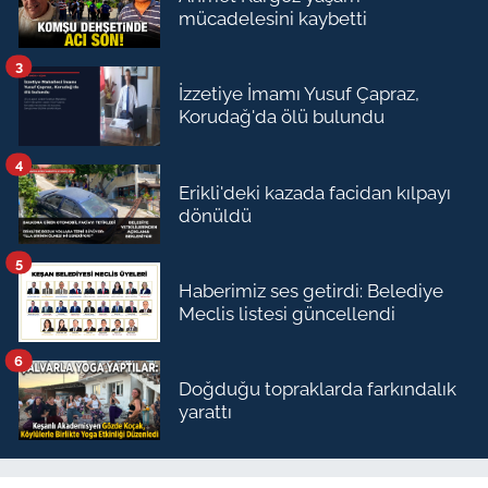
mücadelesini kaybetti
3
İzzetiye İmamı Yusuf Çapraz,
Korudağ'da ölü bulundu
4
Erikli'deki kazada facidan kılpayı
dönüldü
5
Haberimiz ses getirdi: Belediye
Meclis listesi güncellendi
6
Doğduğu topraklarda farkındalık
yarattı