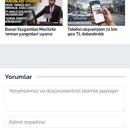
Baran Yazgan’dan Meclis’te
Telefon alışverişten 72 bin
‘orman yangınları’ uyarısı
900 TL dolandırıldı
Yorumlar