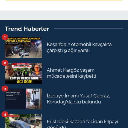
Trend Haberler
1
Keşan’da 2 otomobil kavşakta
çarpıştı 9 ağır yaralı
2
Ahmet Kargöz yaşam
mücadelesini kaybetti
3
İzzetiye İmamı Yusuf Çapraz,
Korudağ'da ölü bulundu
4
Erikli'deki kazada facidan kılpayı
dönüldü