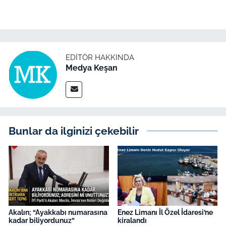
EDITÖR HAKKINDA
Medya Keşan
Bunlar da ilginizi çekebilir
Akalın; “Ayakkabı numarasına
Enez Limanı İl Özel İdaresi’ne
kadar biliyordunuz”
kiralandı