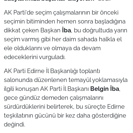
İş Dünyası
AK Parti'de seçim çalışmalarının bir önceki
Bilim Teknoloji
seçimin bitiminden hemen sonra başladığına
dikkat çeken Başkan
İba
, bu doğrultuda yarın
English News
seçim varmış gibi her daim sahada halkla el
ele olduklarını ve olmaya da devam
Canlı Maç
edeceklerini vurguladı.
Finans
AK Parti Edirne İl Başkanlığı toplantı
Genel-A
salonunda düzenlenen temayül yoklamasıyla
ilgili konuşan AK Parti İl Başkanı
Belgin İba
,
Gündem-Eğitim
gece gündüz demeden çalışmalarını
sürdürdüklerini belirterek, bu süreçte Edirne
teşkilatının gücünü bir kez daha gösterdiğine
değindi.