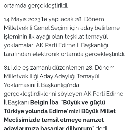
ortamda gerçekleştirildi.
TÜRKİYE
14 Mayıs 2023'te yapılacak 28. Dönem
Milletvekili Genel Seçimi için aday belirleme
Bölge
işleminin ilk ayağı olan teşkilat temayül
Güvenlik
yoklamaları AK Parti Edirne İl Başkanlığı
tarafından elektronik ortamda gerçekleştirildi.
Genel
81 ilde eş zamanlı düzenlenen 28. Dönem
Politika
Milletvekilliği Aday Adaylığı Temayül
Yoklamasını İl Başkanlığı'nda
Flaş Haber
gerçekleştirdiklerini söyleyen AK Parti Edirne
İl Başkanı
Belgin İba
, "
Büyük ve güçlü
Dış Haberler
Türkiye yolunda Edirne'mizi Büyük Millet
Magazin
Meclisimizde temsil etmeye namzet
adaylarımıza başarılar diliyorum
" dedi.