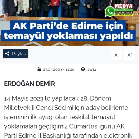
TARIM VE HAYVANCILIK
KÜLTÜR SANAT
RESMİ İLAN
Paylaş
-
+
A
A
SPOR
27.03.2023 - 11:20
2434
YAŞAM
ERDOĞAN DEMİR
EDİRNE
14 Mayıs 2023'te yapılacak 28. Dönem
TEKİRDAĞ
Milletvekili Genel Seçimi için aday belirleme
işleminin ilk ayağı olan teşkilat temayül
KIRKLARELİ
yoklamaları geçtiğimiz Cumartesi günü AK
Parti Edirne İl Başkanlığı tarafından elektronik
ÇANAKKALE