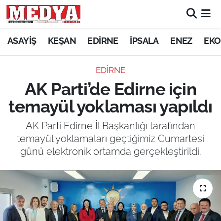
KEŞAN
ASAYİŞ
KEŞAN
EDİRNE
İPSALA
ENEZ
EKO
E-GAZETE
EDİRNE
AK Parti’de Edirne için
ASAYİŞ
temayül yoklaması yapıldı
SİYASET
AK Parti Edirne İl Başkanlığı tarafından
temayül yoklamaları geçtiğimiz Cumartesi
GÜNDEM
günü elektronik ortamda gerçekleştirildi.
EKONOMİ
SAĞLIK
EĞİTİM