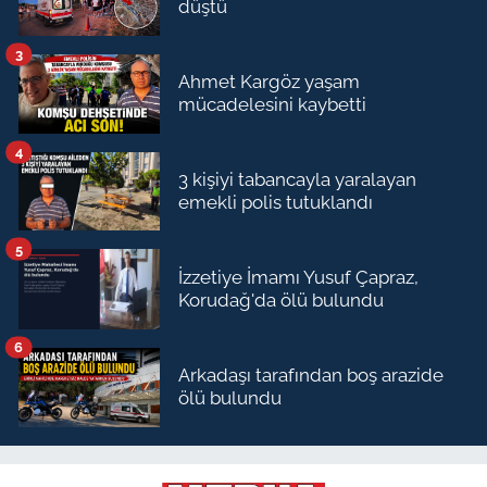
düştü
3
Ahmet Kargöz yaşam
mücadelesini kaybetti
4
3 kişiyi tabancayla yaralayan
emekli polis tutuklandı
5
İzzetiye İmamı Yusuf Çapraz,
Korudağ'da ölü bulundu
6
Arkadaşı tarafından boş arazide
ölü bulundu