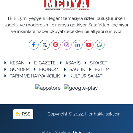
TE Bilişim, yepyeni Elegant temasıyla sizleri buluştururken,
sadelik ve modernizmi bir araya getiriyor. Şatafattan kaçınıyor
ve insanlara haber okuyabilecekleri bir altyapı sunuyor.
KEŞAN
E-GAZETE
ASAYİŞ
SİYASET
GÜNDEM
EKONOMİ
SAĞLIK
EĞİTİM
TARIM VE HAYVANCILIK
KÜLTÜR SANAT
RSS
Copyright © 2022. Her hakkı saklıdır.
Haber Yazılımı:
TE Bilişim