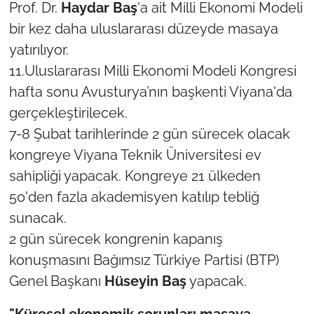
Prof. Dr.
Haydar Baş
'a ait Milli Ekonomi Modeli
bir kez daha uluslararası düzeyde masaya
TÜRKİYE
yatırılıyor.
Bölge
11.Uluslararası Milli Ekonomi Modeli Kongresi
hafta sonu Avusturya’nın başkenti Viyana'da
Güvenlik
gerçekleştirilecek.
7-8 Şubat tarihlerinde 2 gün sürecek olacak
Genel
kongreye Viyana Teknik Üniversitesi ev
sahipliği yapacak. Kongreye 21 ülkeden
Politika
50'den fazla akademisyen katılıp tebliğ
Flaş Haber
sunacak.
2 gün sürecek kongrenin kapanış
Dış Haberler
konuşmasını Bağımsız Türkiye Partisi (BTP)
Genel Başkanı
Hüseyin Baş
yapacak.
Magazin
"Küresel ekonomik sorunları masaya