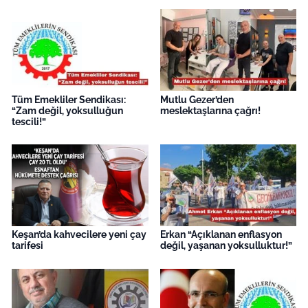
Tüm Emekliler Sendikası:
Mutlu Gezer’den
“Zam değil, yoksulluğun
meslektaşlarına çağrı!
tescili!”
Keşan’da kahvecilere yeni çay
Erkan “Açıklanan enflasyon
tarifesi
değil, yaşanan yoksulluktur!”