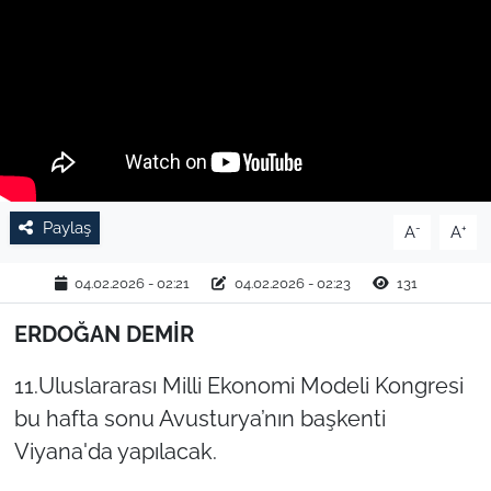
TARIM VE HAYVANCILIK
KÜLTÜR SANAT
RESMİ İLAN
SPOR
Paylaş
-
+
A
A
YAŞAM
04.02.2026 - 02:21
04.02.2026 - 02:23
131
EDİRNE
ERDOĞAN DEMİR
TEKİRDAĞ
11.Uluslararası Milli Ekonomi Modeli Kongresi
bu hafta sonu Avusturya’nın başkenti
KIRKLARELİ
Viyana'da yapılacak.
ÇANAKKALE