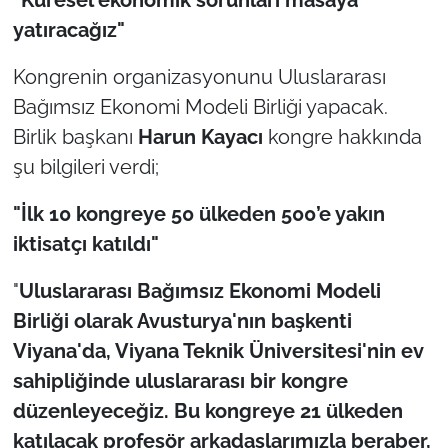
İş Dünyası
yatıracağız"
Bilim Teknoloji
Kongrenin organizasyonunu Uluslararası
Bağımsız Ekonomi Modeli Birliği yapacak.
English News
Birlik başkanı
Harun Kayacı
kongre hakkında
Canlı Maç
şu bilgileri verdi;
Finans
"İlk 10 kongreye 50 ülkeden 500’e yakın
iktisatçı katıldı"
Genel-A
"
Uluslararası Bağımsız Ekonomi Modeli
Gündem-Eğitim
Birliği olarak Avusturya'nın başkenti
Viyana'da, Viyana Teknik Üniversitesi'nin ev
sahipliğinde uluslararası bir kongre
düzenleyeceğiz. Bu kongreye 21 ülkeden
katılacak profesör arkadaşlarımızla beraber,