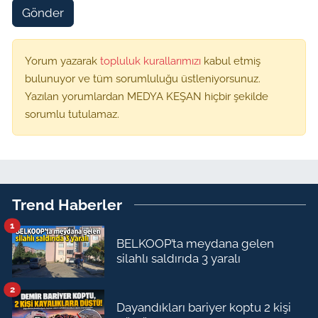
Gönder
Yorum yazarak
topluluk kurallarımızı
kabul etmiş
bulunuyor ve tüm sorumluluğu üstleniyorsunuz.
Yazılan yorumlardan MEDYA KEŞAN hiçbir şekilde
sorumlu tutulamaz.
Trend Haberler
1
BELKOOP’ta meydana gelen
silahlı saldırıda 3 yaralı
2
Dayandıkları bariyer koptu 2 kişi