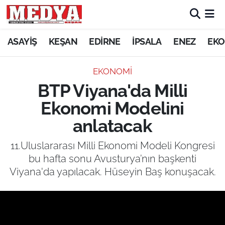
KEŞAN
ASAYİŞ
KEŞAN
EDİRNE
İPSALA
ENEZ
EKO
E-GAZETE
EKONOMİ
BTP Viyana'da Milli
ASAYİŞ
Ekonomi Modelini
SİYASET
anlatacak
GÜNDEM
11.Uluslararası Milli Ekonomi Modeli Kongresi
bu hafta sonu Avusturya’nın başkenti
EKONOMİ
Viyana'da yapılacak. Hüseyin Baş konuşacak.
SAĞLIK
EĞİTİM