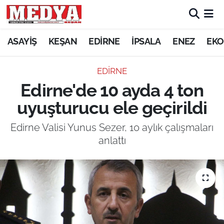
KEŞAN
ASAYİŞ
KEŞAN
EDİRNE
İPSALA
ENEZ
EKO
E-GAZETE
EDİRNE
Edirne'de 10 ayda 4 ton
ASAYİŞ
uyuşturucu ele geçirildi
SİYASET
Edirne Valisi Yunus Sezer, 10 aylık çalışmaları
anlattı
GÜNDEM
EKONOMİ
SAĞLIK
EĞİTİM