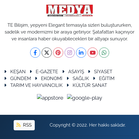
TE Bilişim, yepyeni Elegant temasıyla sizleri buluştururken,
sadelik ve modernizmi bir araya getiriyor. Şatafattan kaçınıyor
ve insanlara haber okuyabilecekleri bir altyapı sunuyor.
KEŞAN
E-GAZETE
ASAYİŞ
SİYASET
GÜNDEM
EKONOMİ
SAĞLIK
EĞİTİM
TARIM VE HAYVANCILIK
KÜLTÜR SANAT
RSS
Copyright © 2022. Her hakkı saklıdır.