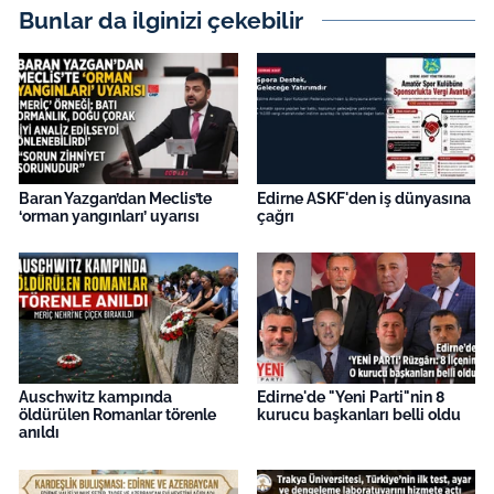
Bunlar da ilginizi çekebilir
Baran Yazgan’dan Meclis’te
Edirne ASKF'den iş dünyasına
‘orman yangınları’ uyarısı
çağrı
Auschwitz kampında
Edirne'de "Yeni Parti"nin 8
öldürülen Romanlar törenle
kurucu başkanları belli oldu
anıldı