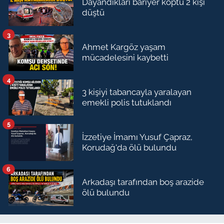
Dayandıkları bariyer koptu 2 kişi
düştü
3
Ahmet Kargöz yaşam
mücadelesini kaybetti
4
3 kişiyi tabancayla yaralayan
emekli polis tutuklandı
5
İzzetiye İmamı Yusuf Çapraz,
Korudağ'da ölü bulundu
6
Arkadaşı tarafından boş arazide
ölü bulundu