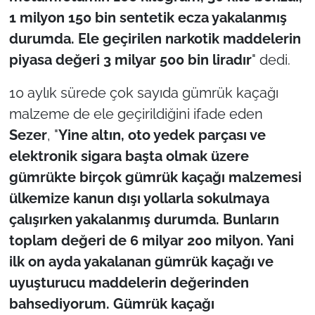
İş Dünyası
1 milyon 150 bin sentetik ecza yakalanmış
durumda. Ele geçirilen narkotik maddelerin
Bilim Teknoloji
piyasa değeri 3 milyar 500 bin liradır
" dedi.
English News
10 aylık sürede çok sayıda gümrük kaçağı
malzeme de ele geçirildiğini ifade eden
Canlı Maç
Sezer
, "
Yine altın, oto yedek parçası ve
Finans
elektronik sigara başta olmak üzere
gümrükte birçok gümrük kaçağı malzemesi
Genel-A
ülkemize kanun dışı yollarla sokulmaya
çalışırken yakalanmış durumda. Bunların
Gündem-Eğitim
toplam değeri de 6 milyar 200 milyon. Yani
ilk on ayda yakalanan gümrük kaçağı ve
uyuşturucu maddelerin değerinden
bahsediyorum. Gümrük kaçağı