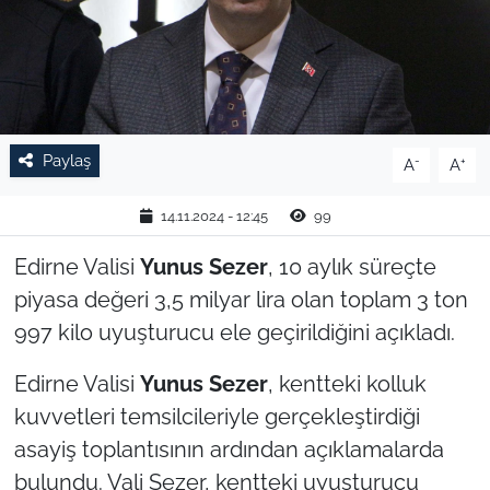
TARIM VE HAYVANCILIK
KÜLTÜR SANAT
RESMİ İLAN
Paylaş
-
+
A
A
SPOR
14.11.2024 - 12:45
99
YAŞAM
Edirne Valisi
Yunus Sezer
, 10 aylık süreçte
piyasa değeri 3,5 milyar lira olan toplam 3 ton
EDİRNE
997 kilo uyuşturucu ele geçirildiğini açıkladı.
TEKİRDAĞ
Edirne Valisi
Yunus Sezer
, kentteki kolluk
kuvvetleri temsilcileriyle gerçekleştirdiği
KIRKLARELİ
asayiş toplantısının ardından açıklamalarda
bulundu. Vali Sezer, kentteki uyuşturucu
ÇANAKKALE