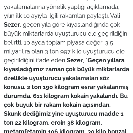
yakalamalarına yönelik yaptığı açıklamada,
TÜRKİYE
yılın ilk 10 ayıyla ilgili rakamları paylaştı. Vali
Sezer
, geçen yıla göre kıyaslandığında çok
Bölge
büyük miktarlarda uyuşturucu ele geçirildiğini
belirtti. 10 ayda toplam piyasa değeri 3,5
Güvenlik
milyar lira olan 3 ton 997 kilo uyuşturucu ele
Genel
geçirildiğini ifade eden
Sezer
, "
Geçen yıllara
kıyasladığımız zaman çok büyük miktarlarda
Politika
özellikle uyuşturucu yakalamaları söz
konusu. 2 ton 190 kilogram esrar yakalanmış
Flaş Haber
durumda. 611 kilogram kokain yakalandı. Bu
çok büyük bir rakam kokain açısından.
Dış Haberler
Skunk dediğimiz yine uyuşturucu madde 1
Magazin
ton 22 kilogram, eroin 38 kilogram,
metamfetamin 106 kilogram, 30 kilo bonzai,