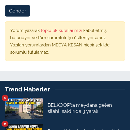
Gönder
Yorum yazarak
topluluk kurallarımızı
kabul etmiş
bulunuyor ve tüm sorumluluğu üstleniyorsunuz.
Yazılan yorumlardan MEDYA KEŞAN hiçbir şekilde
sorumlu tutulamaz.
Trend Haberler
1
BELKOOP’ta meydana gelen
silahlı saldırıda 3 yaralı
2