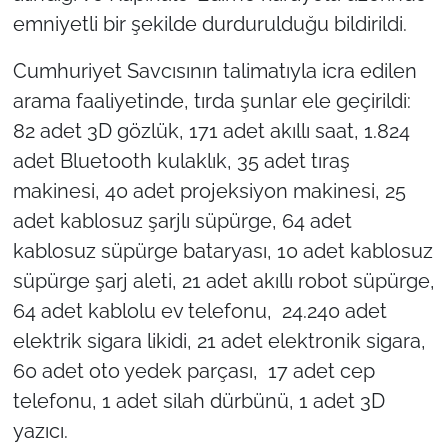
emniyetli bir şekilde durdurulduğu bildirildi.
TÜRKİYE
Cumhuriyet Savcısının talimatıyla icra edilen
Bölge
arama faaliyetinde, tırda şunlar ele geçirildi:
82 adet 3D gözlük, 171 adet akıllı saat, 1.824
Güvenlik
adet Bluetooth kulaklık, 35 adet tıraş
makinesi, 40 adet projeksiyon makinesi, 25
Genel
adet kablosuz şarjlı süpürge, 64 adet
kablosuz süpürge bataryası, 10 adet kablosuz
Politika
süpürge şarj aleti, 21 adet akıllı robot süpürge,
Flaş Haber
64 adet kablolu ev telefonu, 24.240 adet
elektrik sigara likidi, 21 adet elektronik sigara,
Dış Haberler
60 adet oto yedek parçası, 17 adet cep
telefonu, 1 adet silah dürbünü, 1 adet 3D
Magazin
yazıcı.