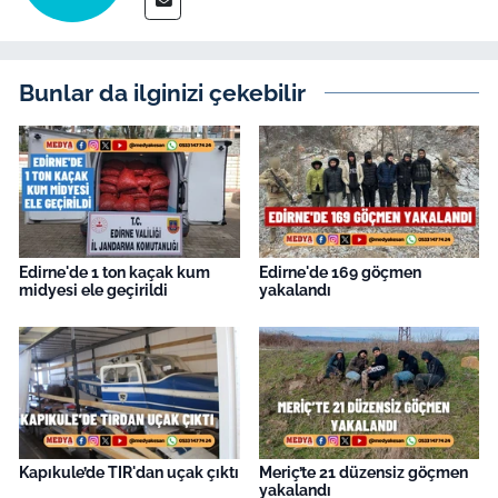
Bunlar da ilginizi çekebilir
Edirne'de 1 ton kaçak kum
Edirne'de 169 göçmen
midyesi ele geçirildi
yakalandı
Kapıkule’de TIR'dan uçak çıktı
Meriç’te 21 düzensiz göçmen
yakalandı