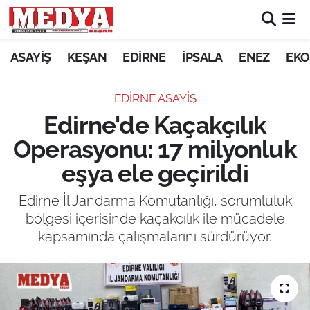
KEŞAN
ASAYİŞ
KEŞAN
EDİRNE
İPSALA
ENEZ
EKO
E-GAZETE
EDİRNE ASAYİŞ
Edirne'de Kaçakçılık
ASAYİŞ
Operasyonu: 17 milyonluk
SİYASET
eşya ele geçirildi
GÜNDEM
Edirne İl Jandarma Komutanlığı, sorumluluk
bölgesi içerisinde kaçakçılık ile mücadele
EKONOMİ
kapsamında çalışmalarını sürdürüyor.
SAĞLIK
EĞİTİM