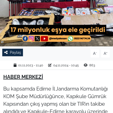
TARIM VE HAYVANCILIK
KÜLTÜR SANAT
RESMİ İLAN
SPOR
Paylaş
-
+
A
A
YAŞAM
01.11.2023 - 11:40
04.11.2024 - 10:45
863
EDİRNE
HABER MERKEZİ
TEKİRDAĞ
Bu kapsamda Edirne İl Jandarma Komutanlığı
KOM Şube Müdürlüğünce, Kapıkule Gümrük
KIRKLARELİ
Kapısından çıkış yapmış olan bir TIR’ın takibe
alındığı ve Kapıkule-Edirne karayolu üzerinde
ÇANAKKALE