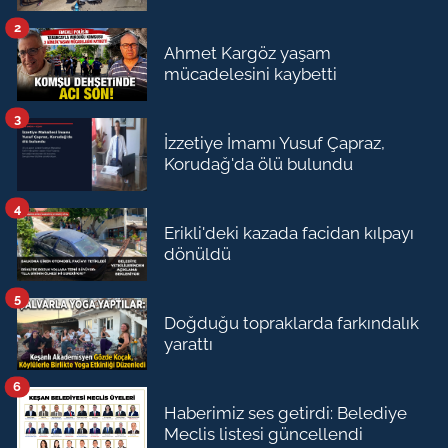
2
Ahmet Kargöz yaşam
mücadelesini kaybetti
3
İzzetiye İmamı Yusuf Çapraz,
Korudağ'da ölü bulundu
4
Erikli'deki kazada facidan kılpayı
dönüldü
5
Doğduğu topraklarda farkındalık
yarattı
6
Haberimiz ses getirdi: Belediye
Meclis listesi güncellendi