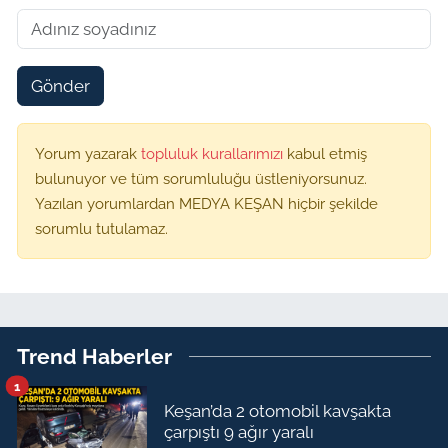
Gönder
Yorum yazarak
topluluk kurallarımızı
kabul etmiş
bulunuyor ve tüm sorumluluğu üstleniyorsunuz.
Yazılan yorumlardan MEDYA KEŞAN hiçbir şekilde
sorumlu tutulamaz.
Trend Haberler
1
Keşan’da 2 otomobil kavşakta
çarpıştı 9 ağır yaralı