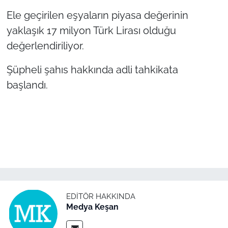
İş Dünyası
Ele geçirilen eşyaların piyasa değerinin
yaklaşık 17 milyon Türk Lirası olduğu
Bilim Teknoloji
değerlendiriliyor.
English News
Şüpheli şahıs hakkında adli tahkikata
Canlı Maç
başlandı.
Finans
Genel-A
Gündem-Eğitim
EDITÖR HAKKINDA
Medya Keşan