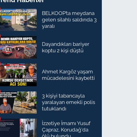
BELKOOP’ta meydana
gelen silahlı saldırıda 3
yaralı
Dayandıkları bariyer
koptu 2 kişi düştü
Ahmet Kargöz yaşam
mücadelesini kaybetti
3 kişiyi tabancayla
yaralayan emekli polis
tutuklandı
İzzetiye İmamı Yusuf
Çapraz, Korudağ'da
ölü bulundu