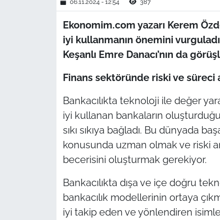
06.11.2024 - 12:54
387
TÜRKİYE
Ekonomim.com yazarı Kerem Özdem
iyi kullanmanın önemini vurgulad
Bölge
Keşanlı Emre Danacı’nın da görüşl
Güvenlik
Finans sektöründe riski ve süreci 
Genel
Bankacılıkta teknoloji ile değer yar
iyi kullanan bankaların oluşturduğu t
Politika
sıkı sıkıya bağladı. Bu dünyada baş
konusunda uzman olmak ve riski an
Flaş Haber
becerisini oluşturmak gerekiyor.
Dış Haberler
Bankacılıkta dışa ve içe doğru tekn
bankacılık modellerinin ortaya çıkma
Magazin
iyi takip eden ve yönlendiren isiml