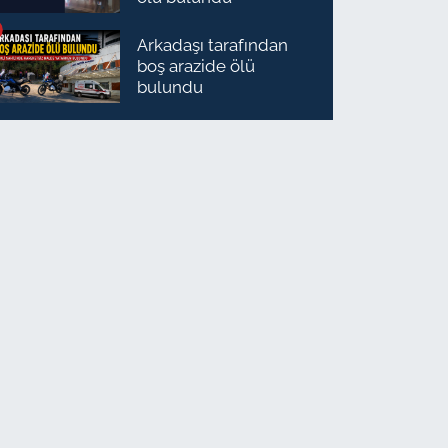
Arkadaşı tarafından
boş arazide ölü
bulundu