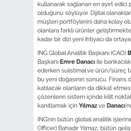
İş Dünyası
kullanarak sağlanan en ayırt edici
olduğunu söylüyor. Dijital olanaklar
Bilim Teknoloji
müşteri portföylerini daha kolay olu
olanlara farklı ürünler geliştirme
English News
kadar bir dizi yeni ihtiyacı da ortaya
Canlı Maç
ING Global Analitik Başkanı (CAO)
B
Başkanı
Emre Danacı
ile bankacılık
Finans
ederken suiistimal ve ürün/süreç t
Genel-A
bu yeni doğasının sonucu. Finans 
katılacak olanların da dikkat etmes
Gündem-Eğitim
çözenlerin sistem içinde kilit nokta
kanıtlamak için
Yılmaz
ve
Danacı
’n
ING’nin bütün global analitik işler
Officer) Bahadır Yılmaz, bütün gelişm