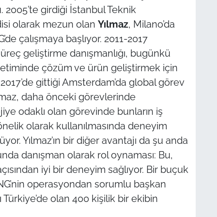
 2005’te girdiği İstanbul Teknik
isi olarak mezun olan
Yılmaz
, Milano’da
G’de çalışmaya başlıyor. 2011-2017
süreç geliştirme danışmanlığı, bugünkü
önetiminde çözüm ve ürün geliştirmek için
2017’de gittiği Amsterdam’da global görev
lmaz, daha önceki görevlerinde
jiye odaklı olan görevinde bunların iş
önelik olarak kullanılmasında deneyim
or. Yılmaz’ın bir diğer avantajı da şu anda
nda danışman olarak rol oynaması: Bu,
açısından iyi bir deneyim sağlıyor. Bir buçuk
 ING’nin operasyondan sorumlu başkan
Türkiye’de olan 400 kişilik bir ekibin