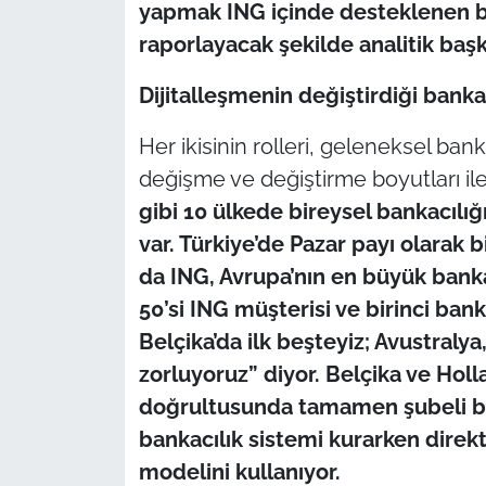
yapmak ING içinde desteklenen bir
raporlayacak şekilde analitik baş
Dijitalleşmenin değiştirdiği banka
Her ikisinin rolleri, geleneksel bank
değişme ve değiştirme boyutları ile
gibi 10 ülkede bireysel bankacılığ
var. Türkiye’de Pazar payı olarak
da ING, Avrupa’nın en büyük banka
50’si ING müşterisi ve birinci ba
Belçika’da ilk beşteyiz; Avustralya,
zorluyoruz” diyor. Belçika ve Hol
doğrultusunda tamamen şubeli ban
bankacılık sistemi kurarken direkt 
modelini kullanıyor.