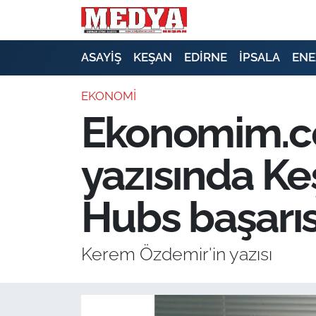
KEŞAN
ASAYİŞ
KEŞAN
EDİRNE
İPSALA
ENE
E-GAZETE
EKONOMİ
Ekonomim.co
ASAYİŞ
yazısında Ke
SİYASET
GÜNDEM
Hubs başarıs
EKONOMİ
Kerem Özdemir'in yazısı
SAĞLIK
EĞİTİM