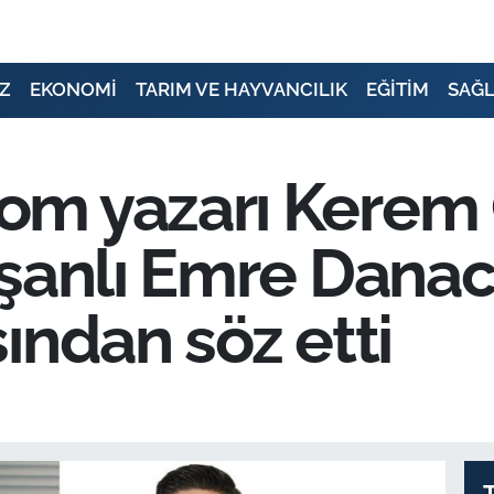
Z
EKONOMİ
TARIM VE HAYVANCILIK
EĞİTİM
SAĞL
m yazarı Kerem 
şanlı Emre Danacı
ından söz etti