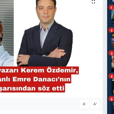
1
2
3
4
5
-
+
A
A