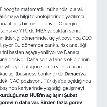
TÜ) 2003’te matematik mühendisi olarak
alışmaya bilgi teknolojilerinde yazılımcı
analitiği iş birimine geçiyor. Özyeğin
 lisansı ve YTÜ’de MBA yaptıktan sonra
’ın liderliği döneminde, üç yıl boyunca CEO
alışıyor. Bu dönemde banka, risk analitiği
lerini baştan aşağı yeniliyor ve Danacı
aşına geçiyor. Daha sonra tahsis ekiplerinin
yıllık yolculuğun son iki yılında ticari
kacılığı (business banking) da
Danacı
’ya
ldeki CAO pozisyonu Türkiye’de açıldığında
 başında kariyerinde yaşadığı gelişmeyi
i kurduğumuz HUB’ın açılışını Şubat
r görevim daha var. Birden fazla görev