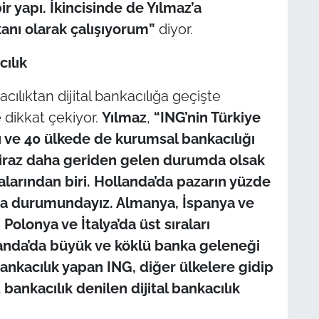
 yapı. İkincisinde de Yılmaz’a
kanı olarak çalışıyorum”
diyor.
cılık
acılıktan dijital bankacılığa geçişte
 dikkat çekiyor.
Yılmaz
,
“ING’nin Türkiye
ı ve 40 ülkede de kurumsal bankacılığı
 biraz daha geriden gelen durumda olsak
larından biri. Hollanda’da pazarın yüzde
nka durumundayız. Almanya, İspanya ve
 Polonya ve İtalya’da üst sıraları
landa’da büyük ve köklü banka geleneği
kacılık yapan ING, diğer ülkelere gidip
bankacılık denilen dijital bankacılık