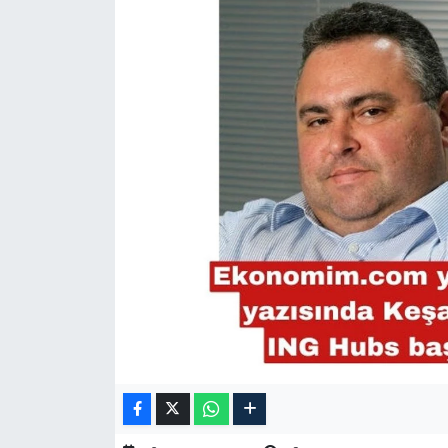
TARIM VE HAYVANCILIK
KÜLTÜR SANAT
RESMİ İLAN
SPOR
YAŞAM
EDİRNE
TEKİRDAĞ
KIRKLARELİ
ÇANAKKALE