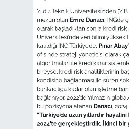
Yıldız Teknik Üniversitesi’nden (Y
mezun olan
Emre Danacı
, ING’de ç
olarak başladıktan sonra kredi risk 
Üniversitesi’nde veri bilimi yüksek
katıldığı ING Türkiye’de,
Pınar
Abay
ofisinde strateji yöneticisi olarak ç
algoritmaları ile kredi karar sistem
bireysel kredi risk analitiklerinin b
kendisine bağlanması ile süren sekiz 
bankacılığa kadar olan işletme ban
bağlanıyor. 2022’de Yılmaz’ın globa
bu pozisyona atanan
Danacı
, 2024
“Türkiye’de uzun yıllardır hayalin
2024’te gerçekleştirdik. İkinci bi