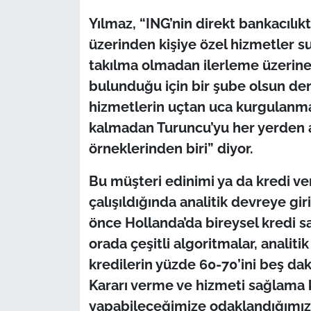
Yılmaz, “ING’nin direkt bankacılıkt
üzerinden kişiye özel hizmetler s
takılma olmadan ilerleme üzerine
bulunduğu için bir şube olsun deni
hizmetlerin uçtan uca kurgulanm
kalmadan Turuncu’yu her yerden
örneklerinden biri” diyor.
Bu müşteri edinimi ya da kredi ver
çalışıldığında analitik devreye gir
önce Hollanda’da bireysel kredi s
orada çeşitli algoritmalar, analit
kredilerin yüzde 60-70’ini beş daki
Kararı verme ve hizmeti sağlama k
yapabileceğimize odaklandığımız b