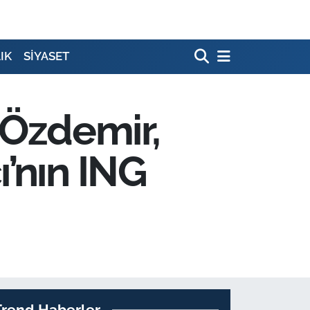
IK
SİYASET
Özdemir,
’nın ING
Trend Haberler