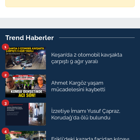
Trend Haberler
1
Keşan’da 2 otomobil kavşakta
çarpıştı 9 ağır yaralı
2
Ahmet Kargöz yaşam
mücadelesini kaybetti
3
İzzetiye İmamı Yusuf Çapraz,
Korudağ'da ölü bulundu
4
Erikli'deki kazada facidan kılpayı