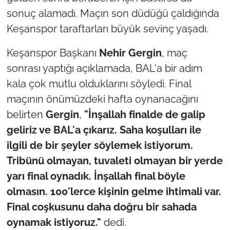
İş Dünyası
sonuç alamadı. Maçın son düdüğü çaldığında
Keşanspor taraftarları büyük sevinç yaşadı.
Bilim Teknoloji
Keşanspor Başkanı
Nehir Gergin
, maç
English News
sonrası yaptığı açıklamada, BAL'a bir adım
Canlı Maç
kala çok mutlu olduklarını söyledi. Final
maçının önümüzdeki hafta oynanacağını
Finans
belirten
Gergin
,
"İnşallah finalde de galip
geliriz ve BAL'a çıkarız. Saha koşulları ile
Genel-A
ilgili de bir şeyler söylemek istiyorum.
Tribünü olmayan, tuvaleti olmayan bir yerde
Gündem-Eğitim
yarı final oynadık. İnşallah final böyle
olmasın. 100'lerce kişinin gelme ihtimali var.
Final coşkusunu daha doğru bir sahada
oynamak istiyoruz."
dedi.