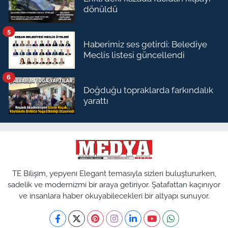
dönüldü
5
Haberimiz ses getirdi: Belediye
Meclis listesi güncellendi
6
Doğduğu topraklarda farkındalık
yarattı
TE Bilişim, yepyeni Elegant temasıyla sizleri buluştururken,
sadelik ve modernizmi bir araya getiriyor. Şatafattan kaçınıyor
ve insanlara haber okuyabilecekleri bir altyapı sunuyor.