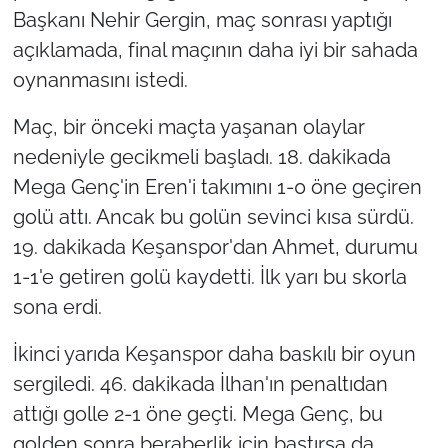
Başkanı Nehir Gergin, maç sonrası yaptığı
TÜRKİYE
açıklamada, final maçının daha iyi bir sahada
oynanmasını istedi.
Bölge
Maç, bir önceki maçta yaşanan olaylar
Güvenlik
nedeniyle gecikmeli başladı. 18. dakikada
Mega Genç'in Eren'i takımını 1-0 öne geçiren
Genel
golü attı. Ancak bu golün sevinci kısa sürdü.
19. dakikada Keşanspor'dan Ahmet, durumu
Politika
1-1'e getiren golü kaydetti. İlk yarı bu skorla
Flaş Haber
sona erdi.
İkinci yarıda Keşanspor daha baskılı bir oyun
Dış Haberler
sergiledi. 46. dakikada İlhan'ın penaltıdan
Magazin
attığı golle 2-1 öne geçti. Mega Genç, bu
golden sonra beraberlik için bastırsa da