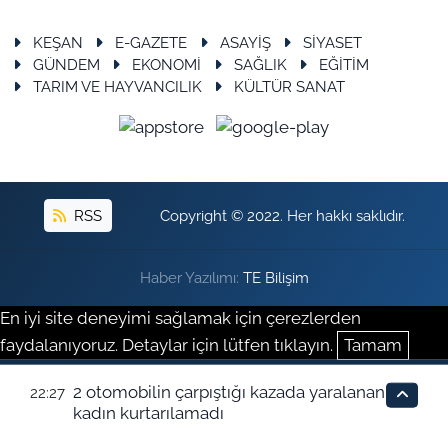
KEŞAN
E-GAZETE
ASAYİŞ
SİYASET
GÜNDEM
EKONOMİ
SAĞLIK
EĞİTİM
TARIM VE HAYVANCILIK
KÜLTÜR SANAT
RSS
Copyright © 2022. Her hakkı saklıdır.
Haber Yazılımı:
TE Bilişim
En iyi site deneyimi sağlamak için çerezlerden
faydalanıyoruz. Detaylar için lütfen tıklayın.
Tamam
2 otomobilin çarpıştığı kazada yaralanan
22:27
kadın kurtarılamadı