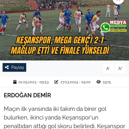
TARIM VE HAYVANCILIK
KÜLTÜR SANAT
RESMİ İLAN
SPOR
Paylaş
-
+
A
A
YAŞAM
01.05.2023 - 09:53
27.03.2024 - 04:00
1975
EDİRNE
ERDOĞAN DEMİR
TEKİRDAĞ
Maçın ilk yarısında iki takım da birer gol
KIRKLARELİ
bulurken, ikinci yarıda Keşanspor'un
penaltıdan attığı gol skoru belirledi. Keşanspor
ÇANAKKALE