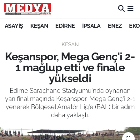
KEŞAN
ASAYİŞ
KEŞAN
EDİRNE
İPSALA
ENEZ
EKO
E-GAZETE
KEŞAN
Keşanspor, Mega Genç'i 2-
ASAYİŞ
1 mağlup etti ve finale
SİYASET
yükseldi
GÜNDEM
Edirne Saraçhane Stadyumu'nda oynanan
yarı final maçında Keşanspor, Mega Genç'i 2-1
EKONOMİ
yenerek Bölgesel Amatör Lig'e (BAL) bir adım
daha yaklaştı.
SAĞLIK
EĞİTİM