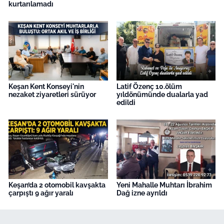
kurtarılamadı
Keşan Kent Konseyi'nin
Latif Özenç 10.ölüm
nezaket ziyaretleri sürüyor
yıldönümünde dualarla yad
edildi
Keşan’da 2 otomobil kavşakta
Yeni Mahalle Muhtarı İbrahim
çarpıştı 9 ağır yaralı
Dağ izne ayrıldı