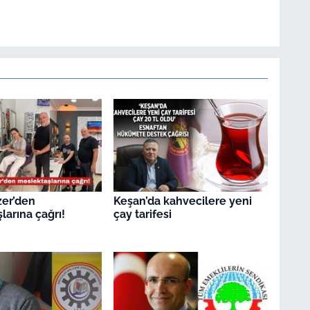
zer’den
Keşan’da kahvecilere yeni
larına çağrı!
çay tarifesi