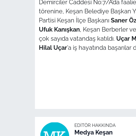
Demirciler Caddesi No:7/A’da faalie
törenine, Keşan Belediye Başkan Y
TÜRKİYE
Partisi Keşan İlçe Başkanı
Saner Öz
Ufuk Kanışkan
, Keşan Berberler v
Bölge
çok sayıda vatandaş katıldı.
Uçar
M
Güvenlik
Hilal
Uçar
’a iş hayatında başarılar d
Genel
Politika
Flaş Haber
Dış Haberler
Magazin
EDITÖR HAKKINDA
Medya Keşan