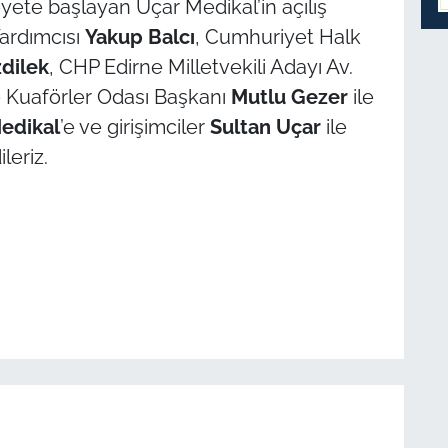
yete başlayan Uçar Medikal’in açılış
ardımcısı
Yakup Balcı
, Cumhuriyet Halk
dilek
, CHP Edirne Milletvekili Adayı Av.
e Kuaförler Odası Başkanı
Mutlu Gezer
ile
edikal
’e ve girişimciler
Sultan Uçar
ile
ileriz.