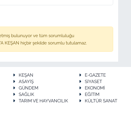
etmiş bulunuyor ve tüm sorumluluğu
A KEŞAN hiçbir şekilde sorumlu tutulamaz.
KEŞAN
E-GAZETE
ASAYİŞ
SİYASET
GÜNDEM
EKONOMİ
SAĞLIK
EĞİTİM
TARIM VE HAYVANCILIK
KÜLTÜR SANAT