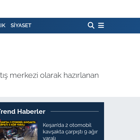
IK
SİYASET
atış merkezi olarak hazırlanan
Trend Haberler
Keşan’da 2 otomobil
kavşakta çarpıştı 9 ağır
yaralı