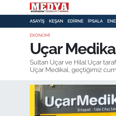
KEŞAN
ASAYİŞ
KEŞAN
EDİRNE
İPSALA
ENE
E-GAZETE
EKONOMİ
Uçar Medikal
ASAYİŞ
SİYASET
Sultan Uçar ve Hilal Uçar tara
Uçar Medikal, geçtiğimiz cum
GÜNDEM
EKONOMİ
SAĞLIK
EĞİTİM