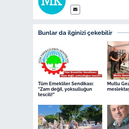
İş Dünyası
Bilim Teknoloji
English News
Bunlar da ilginizi çekebilir
Canlı Maç
Finans
Genel-A
Tüm Emekliler Sendikası:
Mutlu Ge
“Zam değil, yoksulluğun
meslektaş
Gündem-Eğitim
tescili!”