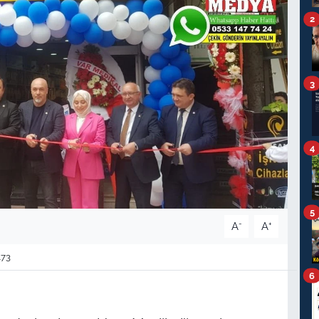
2
3
4
5
-
+
A
A
73
6