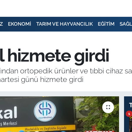
Z
EKONOMİ
TARIM VE HAYVANCILIK
EĞİTİM
SAĞL
 hizmete girdi
fından ortopedik ürünler ve tıbbi cihaz s
artesi günü hizmete girdi
1