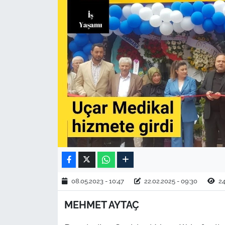
TARIM VE HAYVANCILIK
KÜLTÜR SANAT
RESMİ İLAN
SPOR
YAŞAM
EDİRNE
TEKİRDAĞ
08.05.2023 - 10:47
22.02.2025 - 09:30
24
KIRKLARELİ
MEHMET AYTAÇ
ÇANAKKALE