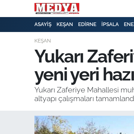
KEŞAN
ASAYİŞ
KEŞAN
EDİRNE
İPSALA
ENE
E-GAZETE
KEŞAN
Yukarı Zafer
ASAYİŞ
yeni yeri haz
SİYASET
GÜNDEM
Yukarı Zaferiye Mahallesi muht
altyapı çalışmaları tamamlandı
EKONOMİ
SAĞLIK
EĞİTİM