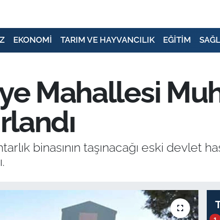
Z
EKONOMİ
TARIM VE HAYVANCILIK
EĞİTİM
SAĞL
iye Mahallesi Muht
ırlandı
arlık binasının taşınacağı eski devlet h
.
1