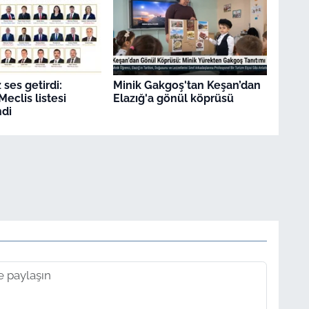
ses getirdi:
Minik Gakgoş'tan Keşan’dan
eclis listesi
Elazığ'a gönül köprüsü
di