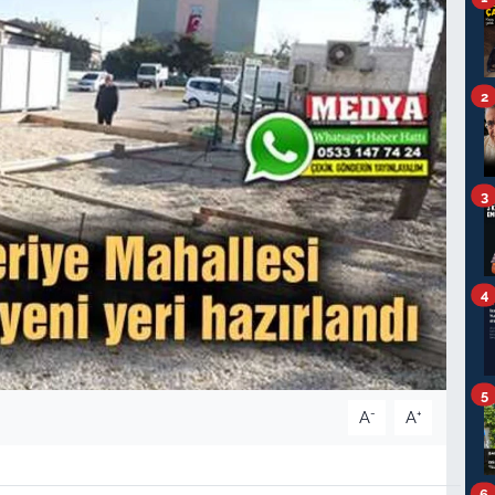
2
3
4
5
-
+
A
A
6