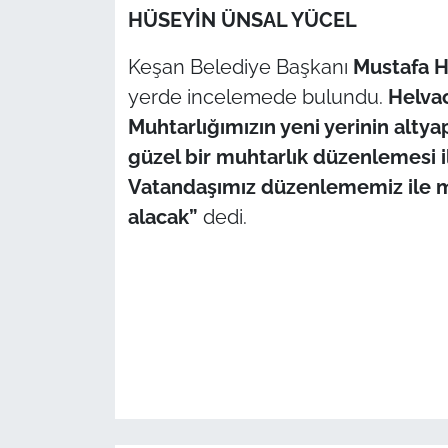
HÜSEYİN ÜNSAL YÜCEL
TÜRKİYE
Keşan Belediye Başkanı
Mustafa H
yerde incelemede bulundu.
Helva
Bölge
Muhtarlığımızın yeni yerinin alty
Güvenlik
güzel bir muhtarlık düzenlemesi il
Vatandaşımız düzenlememiz ile m
Genel
alacak”
dedi.
Politika
Flaş Haber
Dış Haberler
Magazin