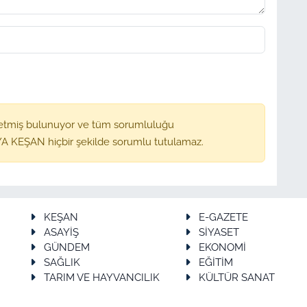
etmiş bulunuyor ve tüm sorumluluğu
A KEŞAN hiçbir şekilde sorumlu tutulamaz.
KEŞAN
E-GAZETE
ASAYİŞ
SİYASET
GÜNDEM
EKONOMİ
SAĞLIK
EĞİTİM
TARIM VE HAYVANCILIK
KÜLTÜR SANAT