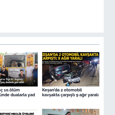
nç 10.ölüm
Keşan’da 2 otomobil
ünde dualarla yad
kavşakta çarpıştı 9 ağır yaralı