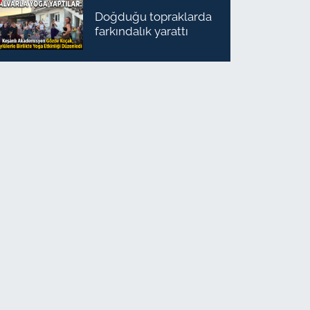
Doğduğu topraklarda
farkındalık yarattı