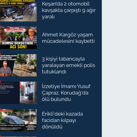
Keşan’da 2 otomobil
kavşakta çarpıştı 9 ağır
yaralı
Ahmet Kargöz yaşam
mücadelesini kaybetti
3 kişiyi tabancayla
yaralayan emekli polis
tutuklandı
İzzetiye İmamı Yusuf
Çapraz, Korudağ'da
ölü bulundu
Erikli'deki kazada
facidan kılpayı
dönüldü