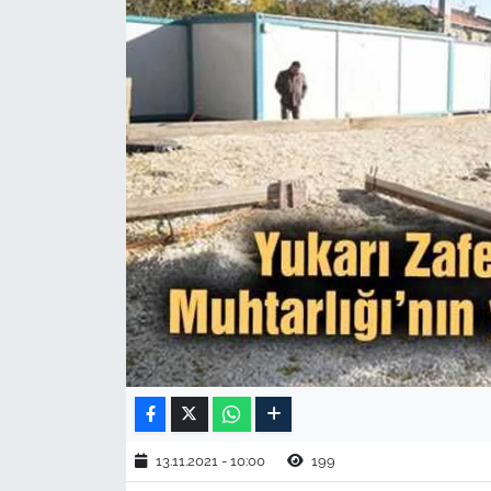
TARIM VE HAYVANCILIK
KÜLTÜR SANAT
RESMİ İLAN
SPOR
YAŞAM
EDİRNE
TEKİRDAĞ
KIRKLARELİ
13.11.2021 - 10:00
199
ÇANAKKALE