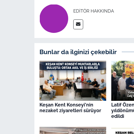
İş Dünyası
EDITÖR HAKKINDA
Bilim Teknoloji
English News
Canlı Maç
Bunlar da ilginizi çekebilir
Finans
Genel-A
Gündem-Eğitim
Keşan Kent Konseyi'nin
Latif Öze
nezaket ziyaretleri sürüyor
yıldönüm
edildi