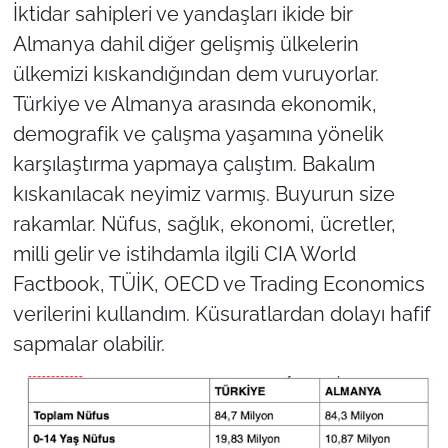
İktidar sahipleri ve yandaşları ikide bir
TARIM VE HAYVANCILIK
Almanya dahil diğer gelişmiş ülkelerin
ülkemizi kıskandığından dem vuruyorlar.
KÜLTÜR SANAT
Türkiye ve Almanya arasında ekonomik,
demografik ve çalışma yaşamına yönelik
RESMİ İLAN
karşılaştırma yapmaya çalıştım. Bakalım
SPOR
kıskanılacak neyimiz varmış. Buyurun size
rakamlar. Nüfus, sağlık, ekonomi, ücretler,
YAŞAM
milli gelir ve istihdamla ilgili CIA World
Factbook, TÜİK, OECD ve Trading Economics
EDİRNE
verilerini kullandım. Küsuratlardan dolayı hafif
TEKİRDAĞ
sapmalar olabilir.
KIRKLARELİ
ÇANAKKALE