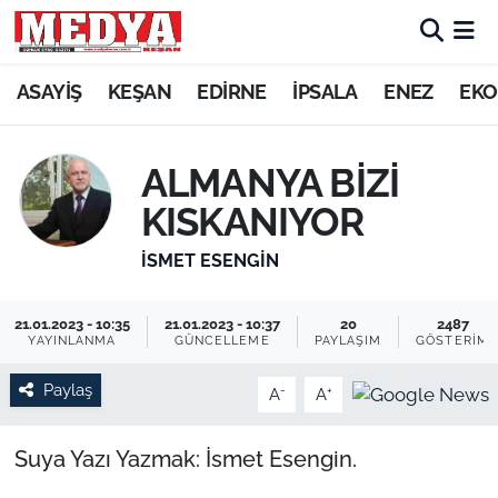
KEŞAN
ASAYİŞ
KEŞAN
EDİRNE
İPSALA
ENEZ
EKO
E-GAZETE
ALMANYA BİZİ
ASAYİŞ
KISKANIYOR
SİYASET
İSMET ESENGIN
GÜNDEM
21.01.2023 - 10:35
21.01.2023 - 10:37
20
2487
YAYINLANMA
GÜNCELLEME
PAYLAŞIM
GÖSTERIM
EKONOMİ
Paylaş
-
+
A
A
SAĞLIK
Suya Yazı Yazmak: İsmet Esengin.
EĞİTİM