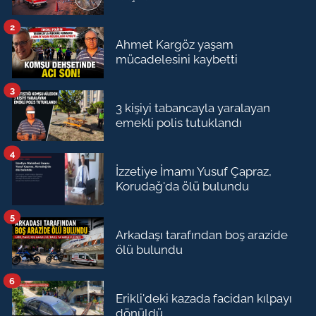
2
Ahmet Kargöz yaşam
mücadelesini kaybetti
3
3 kişiyi tabancayla yaralayan
emekli polis tutuklandı
4
İzzetiye İmamı Yusuf Çapraz,
Korudağ'da ölü bulundu
5
Arkadaşı tarafından boş arazide
ölü bulundu
6
Erikli'deki kazada facidan kılpayı
dönüldü