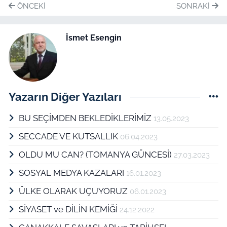
ÖNCEKI
SONRAKI
İsmet Esengin
Yazarın Diğer Yazıları
BU SEÇİMDEN BEKLEDİKLERİMİZ
13.05.2023
SECCADE VE KUTSALLIK
06.04.2023
OLDU MU CAN? (TOMANYA GÜNCESİ)
27.03.2023
SOSYAL MEDYA KAZALARI
16.01.2023
ÜLKE OLARAK UÇUYORUZ
06.01.2023
SİYASET ve DİLİN KEMİĞİ
24.12.2022