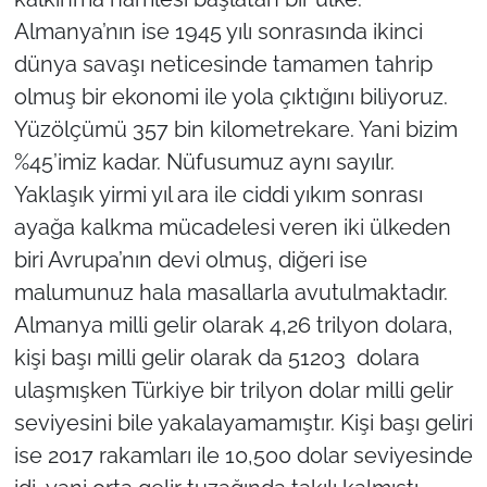
İş Dünyası
Almanya’nın ise 1945 yılı sonrasında ikinci
dünya savaşı neticesinde tamamen tahrip
Bilim Teknoloji
olmuş bir ekonomi ile yola çıktığını biliyoruz.
English News
Yüzölçümü 357 bin kilometrekare. Yani bizim
%45’imiz kadar. Nüfusumuz aynı sayılır.
Canlı Maç
Yaklaşık yirmi yıl ara ile ciddi yıkım sonrası
ayağa kalkma mücadelesi veren iki ülkeden
Finans
biri Avrupa’nın devi olmuş, diğeri ise
Genel-A
malumunuz hala masallarla avutulmaktadır.
Almanya milli gelir olarak 4,26 trilyon dolara,
Gündem-Eğitim
kişi başı milli gelir olarak da 51203 dolara
ulaşmışken Türkiye bir trilyon dolar milli gelir
seviyesini bile yakalayamamıştır. Kişi başı geliri
ise 2017 rakamları ile 10,500 dolar seviyesinde