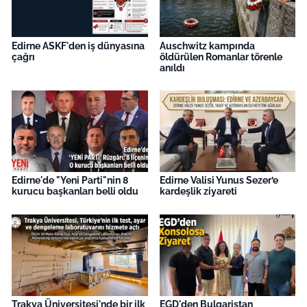
Edirne ASKF'den iş dünyasına
Auschwitz kampında
çağrı
öldürülen Romanlar törenle
anıldı
Edirne'de "Yeni Parti"nin 8
Edirne Valisi Yunus Sezer’e
kurucu başkanları belli oldu
kardeşlik ziyareti
Trakya Üniversitesi'nde bir ilk
EGD'den Bulgaristan