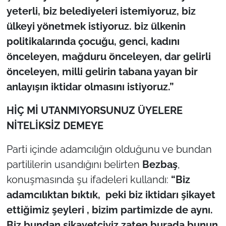
yeterli, biz belediyeleri istemiyoruz, biz
ülkeyi yönetmek istiyoruz. biz ülkenin
politikalarında çocuğu, genci, kadını
önceleyen, mağduru önceleyen, dar gelirli
önceleyen, milli gelirin tabana yayan bir
anlayışın iktidar olmasını istiyoruz.”
HİÇ Mİ UTANMIYORSUNUZ ÜYELERE
NİTELİKSİZ DEMEYE
Parti içinde adamcılığın olduğunu ve bundan
partililerin usandığını belirten
Bezbaş
,
konuşmasında şu ifadeleri kullandı:
“Biz
adamcılıktan bıktık, peki biz iktidarı şikayet
ettiğimiz şeyleri , bizim partimizde de aynı.
Biz bundan şikayetçiyiz zaten burada bunun