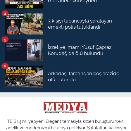
mücadelesini kaybetti
4
3 kişiyi tabancayla yaralayan
emekli polis tutuklandı
5
İzzetiye İmamı Yusuf Çapraz,
Korudağ'da ölü bulundu
6
Arkadaşı tarafından boş arazide
ölü bulundu
TE Bilişim, yepyeni Elegant temasıyla sizleri buluştururken,
sadelik ve modernizmi bir araya getiriyor. Şatafattan kaçınıyor