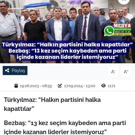
TARIM VE HAYVANCILIK
KÜLTÜR SANAT
RESMİ İLAN
SPOR
Paylaş
-
+
A
A
YAŞAM
19.06.2023 - 08:55
17.09.2024 - 13:00
1171
EDİRNE
Türkyılmaz: “Halkın partisini halka
TEKİRDAĞ
kapattılar”
KIRKLARELİ
Bezbaş: “13 kez seçim kaybeden ama parti
içinde kazanan liderler istemiyoruz”
ÇANAKKALE