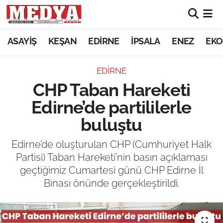
KEŞAN
ASAYİŞ
KEŞAN
EDİRNE
İPSALA
ENEZ
EKO
E-GAZETE
EDİRNE
CHP Taban Hareketi
ASAYİŞ
Edirne’de partililerle
SİYASET
buluştu
GÜNDEM
Edirne’de oluşturulan CHP (Cumhuriyet Halk
Partisi) Taban Hareketi’nin basın açıklaması
EKONOMİ
geçtiğimiz Cumartesi günü CHP Edirne İl
Binası önünde gerçekleştirildi.
SAĞLIK
EĞİTİM