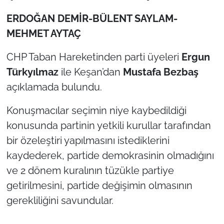
ERDOĞAN DEMİR-BÜLENT SAYLAM-
TÜRKİYE
MEHMET AYTAÇ
Bölge
CHP Taban Hareketinden parti üyeleri
Ergun
Türkyılmaz
ile Keşan’dan
Mustafa Bezbaş
Güvenlik
açıklamada bulundu.
Genel
Konuşmacılar seçimin niye kaybedildiği
konusunda partinin yetkili kurullar tarafından
Politika
bir özeleştiri yapılmasını istediklerini
Flaş Haber
kaydederek, partide demokrasinin olmadığını
ve 2 dönem kuralının tüzükle partiye
Dış Haberler
getirilmesini, partide değişimin olmasının
gerekliliğini savundular.
Magazin