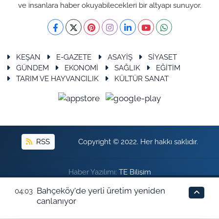
ve insanlara haber okuyabilecekleri bir altyapı sunuyor.
KEŞAN
E-GAZETE
ASAYİŞ
SİYASET
GÜNDEM
EKONOMİ
SAĞLIK
EĞİTİM
TARIM VE HAYVANCILIK
KÜLTÜR SANAT
RSS
Copyright © 2022. Her hakkı saklıdır.
Haber Yazılımı:
TE Bilişim
Bahçeköy'de yerli üretim yeniden
En iyi site deneyimi sağlamak için çerezlerden
04:03
canlanıyor
faydalanıyoruz. Detaylar için lütfen tıklayın.
Tamam