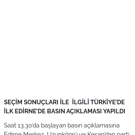
İş Dünyası
Bilim Teknoloji
English News
Canlı Maç
Finans
Genel-A
Gündem-Eğitim
SEÇİM SONUÇLARI İLE İLGİLİ TÜRKİYE’DE
İLK EDİRNE’DE BASIN AÇIKLAMASI YAPILDI
Saat 13.30’da başlayan basın açıklamasına
Edirne Merkez, Uzunköprü ve Keşan’dan parti